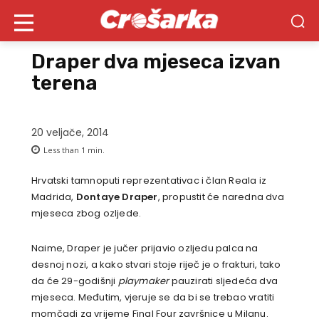
Draper dva mjeseca izvan
terena
20 veljače, 2014
Less than 1
min.
Hrvatski tamnoputi reprezentativac i član Reala iz
Madrida,
Dontaye Draper
, propustit će naredna dva
mjeseca zbog ozljede.
Naime, Draper je jučer prijavio ozljedu palca na
desnoj nozi, a kako stvari stoje riječ je o frakturi, tako
da će 29-godišnji
playmaker
pauzirati sljedeća dva
mjeseca. Međutim, vjeruje se da bi se trebao vratiti
momčadi za vrijeme Final Four završnice u Milanu.