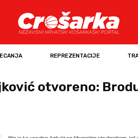
ECANJA
REPREZENTACIJE
TR
jković otvoreno: Brod
Bila je to ugodna
ćakula
sa šibenskim stručnjakom, još 