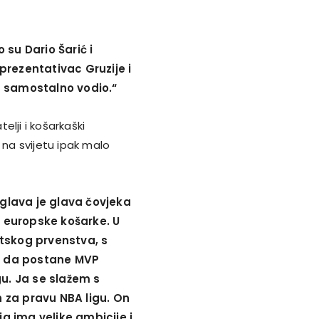
 su Dario Šarić i
prezentativac Gruzije i
ja samostalno vodio.“
elji i košarkaški
a na svijetu ipak malo
glava je glava čovjeka
u europske košarke. U
tskog prvenstva, s
im da postane MVP
igu. Ja se slažem s
 za pravu NBA ligu. On
a ima velike ambicije i