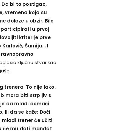
 Da bi to postigao,
e, vremena koja su
ne dolaze u obzir. Bilo
participirati u prvoj
voljiti kriterije prve
o Karlović, Šamija… I
e ravnopravno
naglasio ključnu stvar kao
gaša:
 trenera. To nije lako.
b mora biti strpljiv s
i je da mladi domaći
 Ili da se kaže: Doći
 mladi trener će učiti
lub će mu dati mandat