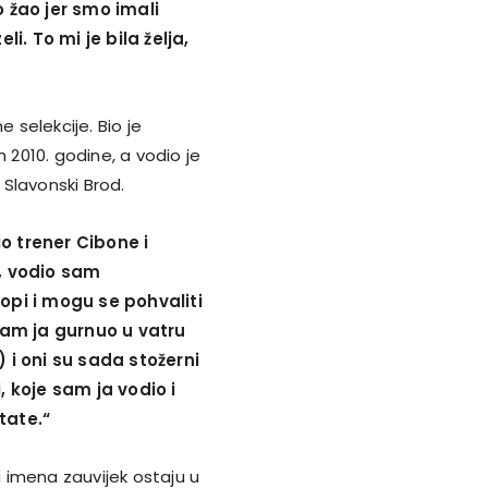
o žao jer smo imali
li. To mi je bila želja,
 selekcije. Bio je
2010. godine, a vodio je
 Slavonski Brod.
o trener Cibone i
m, vodio sam
opi i mogu se pohvaliti
 sam ja gurnuo u vatru
) i oni su sada stožerni
, koje sam ja vodio i
tate.“
a imena zauvijek ostaju u