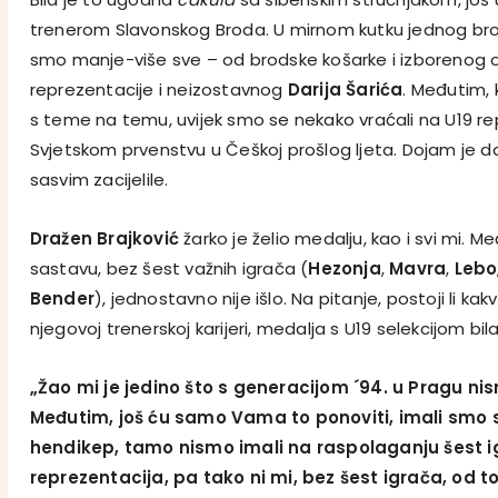
trenerom Slavonskog Broda. U mirnom kutku jednog bro
smo manje-više sve – od brodske košarke i izborenog o
reprezentacije i neizostavnog
Darija Šarića
. Međutim,
s teme na temu, uvijek smo se nekako vraćali na U19 re
Svjetskom prvenstvu u Češkoj prošlog ljeta. Dojam je da 
sasvim zacijelile.
Dražen Brajković
žarko je želio medalju, kao i svi mi. 
sastavu, bez šest važnih igrača (
Hezonja
,
Mavra
,
Lebo
Bender
), jednostavno nije išlo. Na pitanje, postoji li k
njegovoj trenerskoj karijeri, medalja s U19 selekcijom bi
„Žao mi je jedino što s generacijom ´94. u Pragu ni
Međutim, još ću samo Vama to ponoviti, imali smo s
hendikep, tamo nismo imali na raspolaganju šest ig
reprezentacija, pa tako ni mi, bez šest igrača, od tog