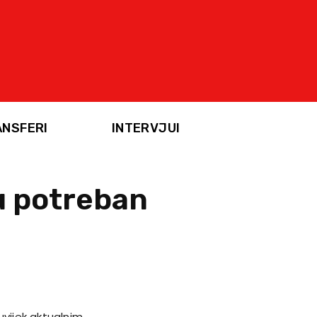
ANSFERI
INTERVJUI
u potreban
uvijek aktualnim