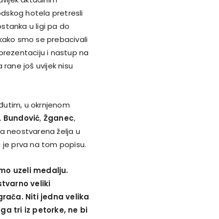
dskog hotela pretresli
stanka u ligi pa do
 kako smo se prebacivali
prezentaciju i nastup na
rane još uvijek nisu
Međutim, u okrnjenom
,
Bundović
,
Žganec
,
akva neostvarena želja u
la je prva na tom popisu.
smo uzeli medalju.
tvarno veliki
rača. Niti jedna velika
a tri iz petorke, ne bi