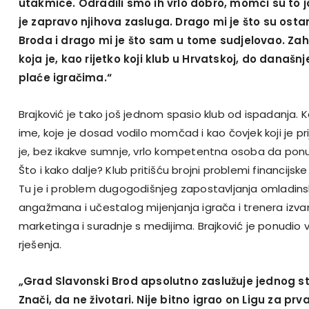
utakmice. Odradili smo ih vrlo dobro, momci su to ja
je zapravo njihova zasluga. Drago mi je što su ostana
Broda i drago mi je što sam u tome sudjelovao. Zah
koja je, kao rijetko koji klub u Hrvatskoj, do današn
plaće igračima.“
Brajković je tako još jednom spasio klub od ispadanja. 
ime, koje je dosad vodilo momčad i kao čovjek koji je pri
je, bez ikakve sumnje, vrlo kompetentna osoba da ponu
Što i kako dalje? Klub pritišću brojni problemi financijske
Tu je i problem dugogodišnjeg zapostavljanja omladins
angažmana i učestalog mijenjanja igrača i trenera izva
marketinga i suradnje s medijima. Brajković je ponudio 
rješenja.
„Grad Slavonski Brod apsolutno zaslužuje jednog st
Znači, da ne životari. Nije bitno igrao on Ligu za prva