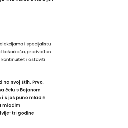
ekcijama i specijalistu
 val košarkaša, predvođen
kontinuitet i ostaviti
na svoj štih. Prvo,
 na čelu s Bojanom
i s još puno mladih
 u mladim
vije-tri godine