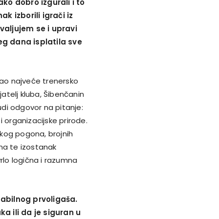
ko dobro izgurali i to
k izborili igrači iz
valjujem se i upravi
jeg dana isplatila sve
Kao najveće trenersko
jatelj kluba, Šibenčanin
di odgovor na pitanje:
 i organizacijske prirode.
kog pogona, brojnih
na te izostanak
vrlo logična i razumna
abilnog prvoligaša.
ka ili da je siguran u