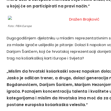
u kojoj će on participirati na pravi način.“
Foto: FIBA Europe
Dugogodišnjem djelatniku u mladim reprezentativnim sel
za mlade igrače uslijedilo je pitanje: Dolazi li napokon
Darijom Šarićem, koji će hrvatskoj reprezentaciji donijeti 
trag na košarkaškoj karti Europe i Svijeta?
„Mislim da hrvatski košarkaški savez napokon dolazi 
Jasko je odličan trener, a drugo, dolazi generacija
Bogdanovićem, Darijom Šarićem, Marijom Hezonjom 
igrača. Poznajem koncentraciju talenta i kvalitete
kategorijama i mislim da Hrvatska ima moć da za d
postane europska košarkaška velesila.“