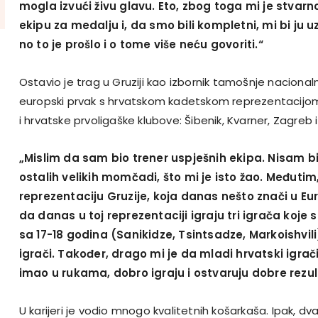
mogla izvući živu glavu. Eto, zbog toga mi je stvarn
ekipu za medalju i, da smo bili kompletni, mi bi ju uze
no to je prošlo i o tome više neću govoriti.“
Ostavio je trag u Gruziji kao izbornik tamošnje nacionalne
europski prvak s hrvatskom kadetskom reprezentacijom 
i hrvatske prvoligaške klubove: Šibenik, Kvarner, Zagreb i
„Mislim da sam bio trener uspješnih ekipa. Nisam bi
ostalih velikih momčadi, što mi je isto žao. Međuti
reprezentaciju Gruzije, koja danas nešto znači u Eur
da danas u toj reprezentaciji igraju tri igrača koje
sa 17-18 godina (Sanikidze, Tsintsadze, Markoishvili
igrači. Također, drago mi je da mladi hrvatski igrači
imao u rukama, dobro igraju i ostvaruju dobre rezul
U karijeri je vodio mnogo kvalitetnih košarkaša. Ipak, dv