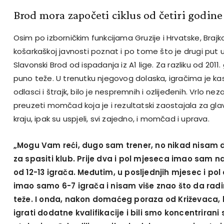
Brod mora započeti ciklus od četiri godine
Osim po izborničkim funkcijama Gruzije i Hrvatske, Brajk
košarkaškoj javnosti poznat i po tome što je drugi put 
Slavonski Brod od ispadanja iz A1 lige. Za razliku od 2011.
puno teže. U trenutku njegovog dolaska, igračima je kasni
odlasci i štrajk, bilo je nespremnih i ozlijeđenih. Vrlo n
preuzeti momčad koja je i rezultatski zaostajala za gl
kraju, ipak su uspjeli, svi zajedno, i momčad i uprava.
„Mogu Vam reći, dugo sam trener, no nikad nisam d
za spasiti klub. Prije dva i pol mjeseca imao sam n
od 12-13 igrača. Međutim, u posljednjih mjesec i po
imao samo 6-7 igrača i nisam više znao što da radim
teže. I onda, nakon domaćeg poraza od Križevaca, 
igrati dodatne kvalifikacije i bili smo koncentrirani