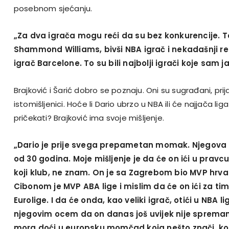
posebnom sjećanju.
„Za dva igrača mogu reći da su bez konkurencije. To
Shammond Williams, bivši NBA igrač i nekadašnji re
igrač Barcelone. To su bili najbolji igrači koje sam 
Brajković i Šarić dobro se poznaju. Oni su sugrađani, prijat
istomišljenici. Hoće li Dario ubrzo u NBA ili će najjača lig
pričekati? Brajković ima svoje mišljenje.
„Dario je prije svega prepametan momak. Njegova 
od 30 godina. Moje mišljenje je da će on ići u pravc
koji klub, ne znam. On je sa Zagrebom bio MVP hrva
Cibonom je MVP ABA lige i mislim da će on ići za t
Eurolige. I da će onda, kao veliki igrač, otići u NBA l
njegovim ocem da on danas još uvijek nije spreman
mora doći u europsku momčad koja nešto znači, koj