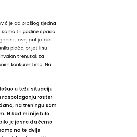
ović je od prošlog tjedna
u samo tri godine spasio
 godine, ovaj put je bilo
la plaća, prijetili su
ezahvalan trenutak za
avnim konkurentima. Na
ošao u težu situaciju
a raspolaganju roster
l dana, na treningu sam
. Nikad mi nije bilo
bilo je jasno da ćemo
 samo na te dvije