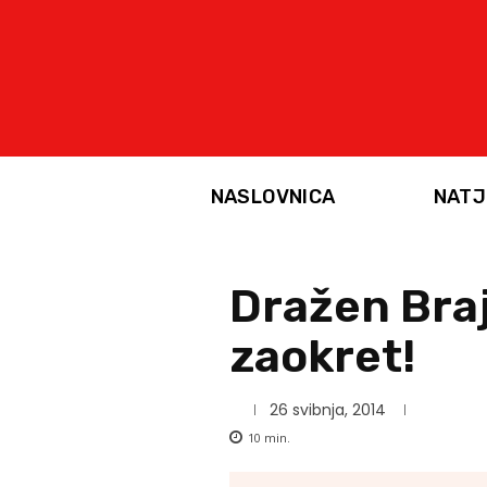
NASLOVNICA
NATJ
Dražen Bra
zaokret!
26 svibnja, 2014
10
min.