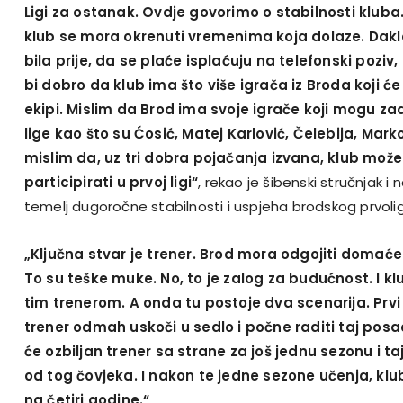
Ligi za ostanak. Ovdje govorimo o stabilnosti kluba.
klub se mora okrenuti vremenima koja dolaze. Dakl
bila prije, da se plaće isplaćuju na telefonski poziv, 
bi dobro da klub ima što više igrača iz Broda koji će 
ekipi. Mislim da Brod ima svoje igrače koji mogu zado
lige kao što su Ćosić, Matej Karlović, Čelebija, Mark
mislim da, uz tri dobra pojačanja izvana, klub mož
participirati u prvoj ligi“
, rekao je šibenski stručnjak i 
temelj dugoročne stabilnosti i uspjeha brodskog prvoli
„Ključna stvar je trener. Brod mora odgojiti domaćeg
To su teške muke. No, to je zalog za budućnost. I klu
tim trenerom. A onda tu postoje dva scenarija. Prv
trener odmah uskoči u sedlo i počne raditi taj posao.
će ozbiljan trener sa strane za još jednu sezonu i taj
od tog čovjeka. I nakon te jedne sezone učenja, k
na četiri godine.“