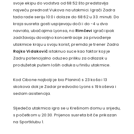
svoje ekipu do vodstva od 68:52 što predstavlja
najveću prednost Vukova na utakmici. Igrači Zadra
tada rade seriju 10:0 i dolaze do 68:62 u 33. minuti. Do
kraja susreta gosti uspijevaju doći i do -4 u dva
navrata, ubačajima Lyonsa, no
Rimčevi
igrači ipak
zadržavaju dovoljno koncentracije za privođenje
utakmice kraju u svoju korist, premda je trener Zadra
Rajko Vidaković
istaknuo suce kao faktor koji je
Zadru potencijalno oduzeo priliku za odlazak u
produžetak putem loših odluka u finišu utakmice.
Kod Cibone najbolji je bio Planinić s 23 koša i 13
skokova dok je Zadar predvodio Lyons s 19 koševa i
sedam asistencija.
Sljedeća utakmica igra se u Krešinom domu u srijedu,
s početkom u 20:30. Prijenos susreta bit će prikazan
na Sportklubu 1.