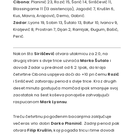
Cibona:
Planinić 23, Rozić 15, Šarić 14, Sirišćević 11,
Blassingame 11 (13 asistencija), Jagodić 7, Krušlin 6,
Kus, Mavra, Arapović, Demo, Gabrić.
Zadar:
Lyons 19, Sobin 13, Šutalo 13, Batur 10, Ivanov 9,
Kraljević 8, Prostran 7, Dijan 2, Ramljak, Đugum, Bašić,
Perić.
Nakon što
Siriščević
otvara utakmicu za 2:0, na
drugoj strani s dvije trice uzvraća
Marko Šutalo
i
dovodi Zadar u prednost od 6:2. Ipak, do kraja
četvrtine Cibona uspijeva doći do +10 pri čemu
Rozić
i Sirišćević zatvaraju period s dvije trice. Kroz drugih
deset minuta gostujuća momčad ipak smanjuje svoj
zaostatak na šest koševa ponajviše zahvaljujući
raspucanom
Mark Lyonsu
.
Treću četvrtinu pogođenim bacanjima zaključuje
večeras vrlo dobri
Darko Planinić
. Zadnji period pak
otvara
Filip Krušlin
, koji pogađa tricu i time dovodi