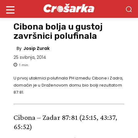
Cibona bolja u gustoj
završnici polufinala
By
Josip Zurak
25 svibnja, 2014
1
min.
U prvoj utakmici polufinala PH između Cibone i Zadra,
domaćin je u Draženovom domu bio bolji rezultatom
87:81.
Cibona – Zadar 87:81
(25:15, 43:37,
65:52)