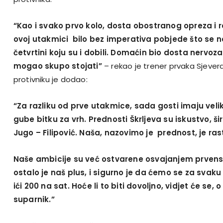
“Kao i svako prvo kolo, dosta obostranog opreza i r
ovoj utakmici bilo bez imperativa pobjede što se naj
četvrtini koju su i dobili. Domaćin bio dosta nervozan
mogao skupo stojati”
– rekao je trener prvaka Sjever
protivniku je dodao:
“Za razliku od prve utakmice, sada gosti imaju velik
gube bitku za vrh. Prednosti Škrljeva su iskustvo, ši
Jugo – Filipović. Naša, nazovimo je prednost, je ras
Naše ambicije su već ostvarene osvajanjem prvens
ostalo je naš plus, i sigurno je da ćemo se za svaku
ići 200 na sat. Hoće li to biti dovoljno, vidjet će se, 
suparnik.”