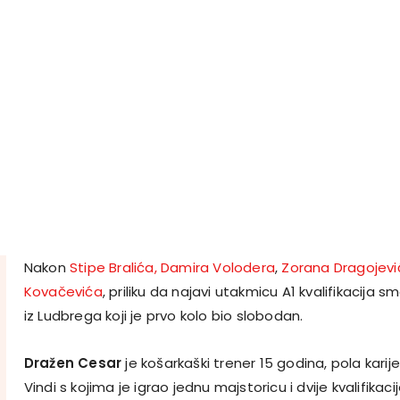
Nakon
Stipe Bralića, Damira Volodera
,
Zorana Dragojević
Kovačevića
, priliku da najavi utakmicu A1 kvalifikacija s
iz Ludbrega koji je prvo kolo bio slobodan.
Dražen Cesar
je košarkaški trener 15 godina, pola karij
Vindi s kojima je igrao jednu majstoricu i dvije kvalifikacije