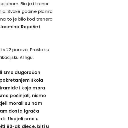
pjehom. Bio je i trener
nja. Svake godine planira
na to je bilo kod trenera
Jasmina Repeše
i
 i s 22 poraza. Prošle su
kacijsku A1 ligu.
ili smo dugoročan
, pokretanjem škola
piramide i koja mora
smo počinjali, nismo
tjeli morali su nam
a sam dosta igrača
ti. Uspjeli smo u
iti 80-ak djece, biti u