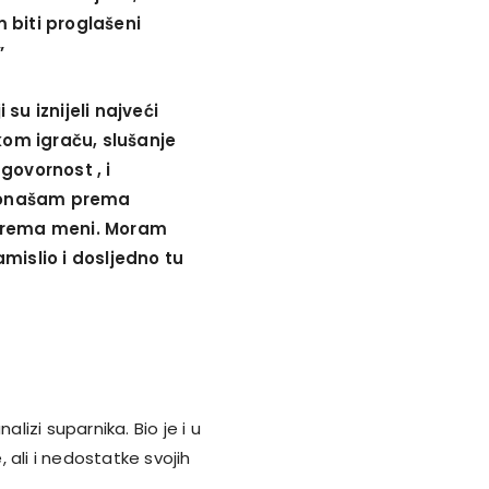
 biti proglašeni
”
 su iznijeli najveći
kom igraču, slušanje
govornost , i
 ponašam prema
 prema meni. Moram
amislio i dosljedno tu
izi suparnika. Bio je i u
, ali i nedostatke svojih