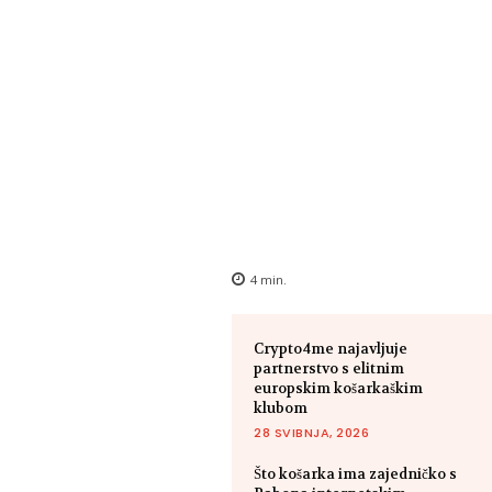
4
min.
Crypto4me najavljuje
partnerstvo s elitnim
europskim košarkaškim
klubom
28 SVIBNJA, 2026
Što košarka ima zajedničko s