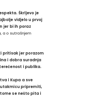
espekta. Škrljevo je
bolje vidjelo u prvoj
 jer bi ih poraz
a, a o sutrašnjem
i pritisak jer porazom
rina i dobra suradnja
terećenost i publika.
tva i Kupa a sve
 utakmicu pripremiti,
o tome se nešto pita i