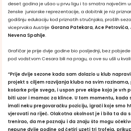
deset godina je ušao u prvu ligu i to smatra najvećim us
ženske juniorske reprezentacije, a dobitnik je niz prizna
godišnju edukaciju kod priznatih stručnjaka, prošlih sezo
viceprvaka Austrije
Gorana Patekara
,
Ace Petrovića
,
Nevena Spahije
.
Grafičar je prije dvije godine bio posljednji, bez pobjede
pod vodstvom Cesara bili na pragu, a ove su ušli u kvalifi
“Prije dvije sezone kada sam dolazio u klub naprav
projekt s ciljem razvijanja kluba na svim razinama
košarke prije svega, i uspon prve ekipe koja je vrh 
biti uzor i mamac za klince. U tom momentu, kada 
imali neku pregovaračku poziciju, igrači koje smo h
vjerovati na riječ. Olakotna okolnost je i bila ta d
trenirao, da me poznaju i da znaju što mogu očekiva
nepune dvije godine od četiri uzeti tri trofeja, prikup