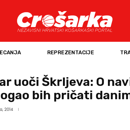
ECANJA
REPREZENTACIJE
TR
r uoči Škrljeva: O nav
ogao bih pričati dani
a, 2014