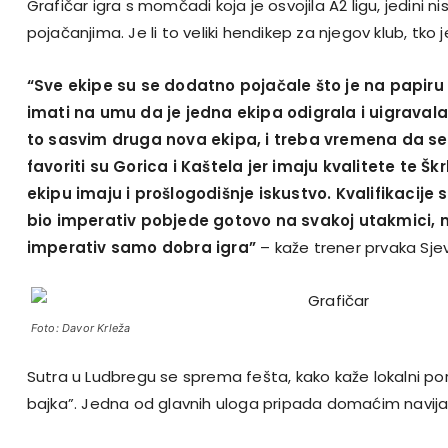
Grafičar igra s momčadi koja je osvojila A2 ligu, jedini n
pojačanjima. Je li to veliki hendikep za njegov klub, tko j
“Sve ekipe su se dodatno pojačale što je na papiru v
imati na umu da je jedna ekipa odigrala i uigravala
to sasvim druga nova ekipa, i treba vremena da se 
favoriti su Gorica i Kaštela jer imaju kvalitete te Škr
ekipu imaju i prošlogodišnje iskustvo. Kvalifikacije 
bio imperativ pobjede gotovo na svakoj utakmici,
imperativ samo dobra igra”
– kaže trener prvaka Sje
Foto: Davor Krleža
Sutra u Ludbregu se sprema fešta, kako kaže lokalni por
bajka”. Jedna od glavnih uloga pripada domaćim navij