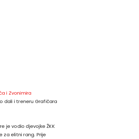
a i Zvonimira
mo dali i treneru Grafičara
ere je vodio djevojke ŽKK
 za elitni rang. Prije