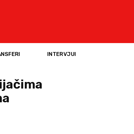
ANSFERI
INTERVJUI
ijačima
ma