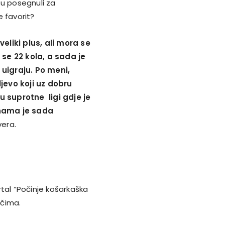
isu posegnuli za
e favorit?
eliki plus, ali mora se
 se 22 kola, a sada je
uigraju. Po meni,
ljevo koji uz dobru
su suprotne ligi gdje je
 nama je sada
vera.
tal “Počinje košarkaška
ačima.