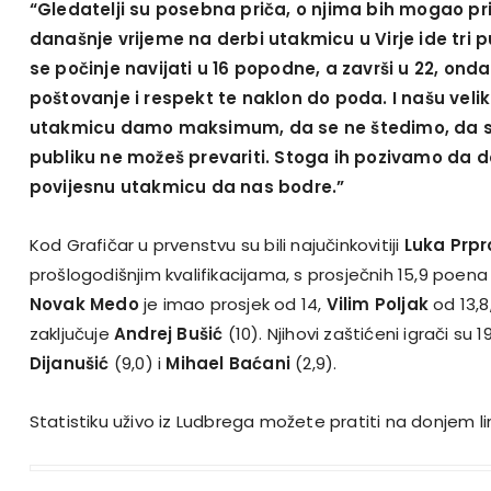
“Gledatelji su posebna priča, o njima bih mogao pr
današnje vrijeme na derbi utakmicu u Virje ide tri
se počinje navijati u 16 popodne, a završi u 22, onda 
poštovanje i respekt te naklon do poda. I našu vel
utakmicu damo maksimum, da se ne štedimo, da 
publiku ne možeš prevariti. Stoga ih pozivamo da d
povijesnu utakmicu da nas bodre.”
Kod Grafičar u prvenstvu su bili najučinkovitiji
Luka Prpr
prošlogodišnjim kvalifikacijama, s prosječnih 15,9 poena
Novak Medo
je imao prosjek od 14,
Vilim Poljak
od 13,
zaključuje
Andrej Bušić
(10). Njihovi zaštićeni igrači su 
Dijanušić
(9,0) i
Mihael Baćani
(2,9).
Statistiku uživo iz Ludbrega možete pratiti na donjem li