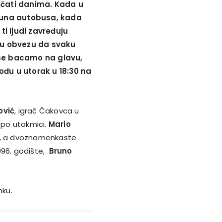
ičati danima. Kada u
 puna autobusa, kada
ti ljudi zavređuju
iku obvezu da svaku
se bacamo na glavu,
ođu u utorak u 18:30 na
ović
, igrač Čakovca u
 po utakmici.
Mario
8, a dvoznamenkaste
1996. godište,
Bruno
nku.