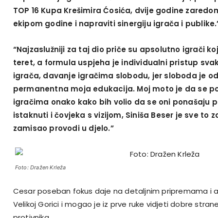
TOP 16 Kupa Krešimira Ćosića, dvije godine zaredom
ekipom godine i napraviti sinergiju igrača i publike.
“Najzaslužniji za taj dio priče su apsolutno igrači koji
teret, a formula uspjeha je individualni pristup sva
igrača, davanje igračima slobodu, jer sloboda je od
permanentna moja edukacija. Moj moto je da se
igračima onako kako bih volio da se oni ponašaju
istaknuti i čovjeka s vizijom, Siniša Beser je sve to z
zamisao provodi u djelo.”
Foto: Dražen Krleža
Cesar poseban fokus daje na detaljnim pripremama i anal
Velikoj Gorici i mogao je iz prve ruke vidjeti dobre strane
protivnika.