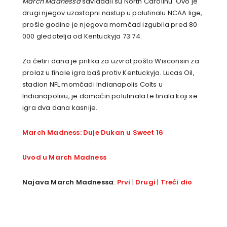
March Madnessa
savladali su North Carolinu. Ovo je
drugi njegov uzastopni nastup u polufinalu NCAA lige,
prošle godine je njegova momčad izgubila pred 80
000 gledatelja od Kentuckyja 73:74.
Za četiri dana je prilika za uzvrat pošto Wisconsin za
prolaz u finale igra baš protiv Kentuckyja. Lucas Oil,
stadion NFL momčadi Indianapolis Colts u
Indianapolisu, je domaćin polufinala te finala koji se
igra dva dana kasnije.
March Madness: Duje Dukan u Sweet 16
Uvod u March Madness
Najava March Madnessa
:
Prvi
|
Drugi
|
Treći dio