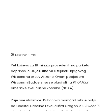
Less than 1
min.
Pet koševa za 18 minuta provedenih na parketu
doprinos je
Duje Dukana
u trijumfu njegovog
Wisconsina protiv Arizone. Ovom pobjedom
Wisconsin Badgersi su se plasirali na
Final Four
američke sveučilišne košarke (NCAA).
Prije ove utakmice, Dukanova momčad bila je bolja
od Coastal Caroline i sveučilišta Oregon, a u
Sweet 16