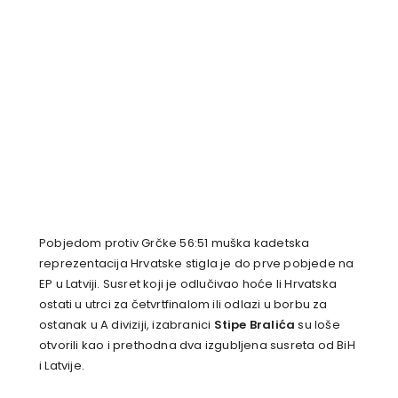
Pobjedom protiv Grčke 56:51 muška kadetska
reprezentacija Hrvatske stigla je do prve pobjede na
EP u Latviji. Susret koji je odlučivao hoće li Hrvatska
ostati u utrci za četvrtfinalom ili odlazi u borbu za
ostanak u A diviziji, izabranici
Stipe Bralića
su loše
otvorili kao i prethodna dva izgubljena susreta od BiH
i Latvije.