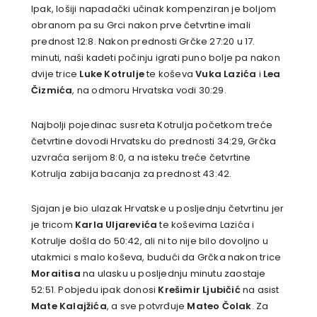
Ipak, lošiji napadački učinak kompenziran je boljom
obranom pa su Grci nakon prve četvrtine imali
prednost 12:8. Nakon prednosti Grčke 27:20 u 17.
minuti, naši kadeti počinju igrati puno bolje pa nakon
dvije trice
Luke Kotrulje
te koševa
Vuka Lazića
i
Lea
Čizmića
, na odmoru Hrvatska vodi 30:29.
Najbolji pojedinac susreta Kotrulja početkom treće
četvrtine dovodi Hrvatsku do prednosti 34:29, Grčka
uzvraća serijom 8:0, a na isteku treće četvrtine
Kotrulja zabija bacanja za prednost 43:42.
Sjajan je bio ulazak Hrvatske u posljednju četvrtinu jer
je tricom
Karla Uljarevića
te koševima Lazića i
Kotrulje došla do 50:42, ali ni to nije bilo dovoljno u
utakmici s malo koševa, budući da Grčka nakon trice
Moraitisa
na ulasku u posljednju minutu zaostaje
52:51. Pobjedu ipak donosi
Krešimir Ljubičić
na asist
Mate Kalajžića
, a sve potvrđuje
Mateo Čolak
. Za