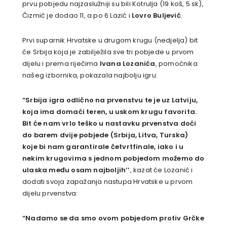
prvu pobjedu najzaslužniji su bili Kotrulja (19 koš, 5 sk),
Čizmić je dodao 11, a po 6 Lazić i
Lovro Buljević
.
Prvi suparnik Hrvatske u drugom krugu (nedjelja) bit
će Srbija koja je zabilježila sve tri pobjede u prvom
dijelu i prema riječima
Ivana Lozanića
, pomoćnika
našeg izbornika, pokazala najbolju igru:
“Srbija igra odlično na prvenstvu te je uz Latviju,
koja ima domaći teren, u uskom krugu favorita.
Bit će nam vrlo teško u nastavku prvenstva doći
do barem dvije pobjede (Srbija, Litva, Turska)
koje bi nam garantirale četvrtfinale, iako i u
nekim krugovima s jednom pobjedom možemo do
ulaska među osam najboljih’’
, kazat će Lozanić i
dodati svoja zapažanja nastupa Hrvatske u prvom
dijelu prvenstva:
“Nadamo se da smo ovom pobjedom protiv Grčke