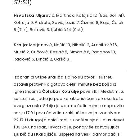
52:53)
Hrvatska:
Uljarević, Martinac, Kalajžić 12 (5as, 6ol, 7il),
Kotrulja 9, Prskalo, Savić, Lazić 7, Čizmić 8, Bajo, Čolak
8 (7sk), Buljević 3, Ljubičić 14 (9sk).
Srbija:
Marjanović, Nešić 13, Nikolić 2, Aranitović 16,
Musić 2, Čučović, Beslać 5, Simanić 6, Radanov 13,
Radović 6, Dinčić 2, Gašić 3.
Izabranici
Stipe Bralića
sjajno su otvorili susret,
ostavili protivnika gotovo četiri minute bez koša iz
igre i tricama
Čolaka
i
Kotrulje
poveli 11:1. Međutim, tu
su stali i uslijedio je pad karakterističan za košarkaše
ovog uzrasta. Srbija je u samo četiri minute napravila
seriju 17:0 i prvu četvrtinu zaključila svojim vodstvom
22:17. U drugoj dionici imali su naši susjedi i plus devet
(33:24), no ipak, Hrvatska je, ponajviše zahvaljujući
Ljubičiću
i
Kalajžiću
, uspjela na veliki odmor otići s