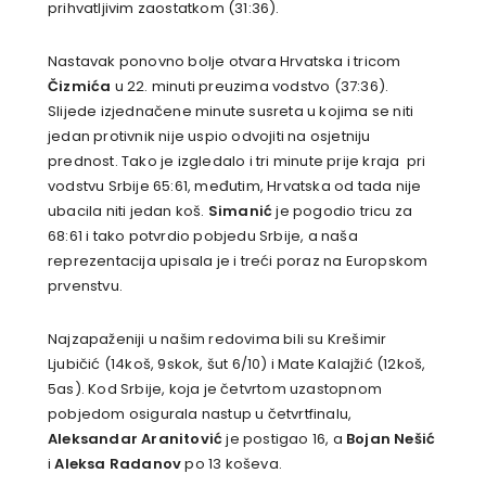
prihvatljivim zaostatkom (31:36).
Nastavak ponovno bolje otvara Hrvatska i tricom
Čizmića
u 22. minuti preuzima vodstvo (37:36).
Slijede izjednačene minute susreta u kojima se niti
jedan protivnik nije uspio odvojiti na osjetniju
prednost. Tako je izgledalo i tri minute prije kraja pri
vodstvu Srbije 65:61, međutim, Hrvatska od tada nije
ubacila niti jedan koš.
Simanić
je pogodio tricu za
68:61 i tako potvrdio pobjedu Srbije, a naša
reprezentacija upisala je i treći poraz na Europskom
prvenstvu.
Najzapaženiji u našim redovima bili su Krešimir
Ljubičić (14koš, 9skok, šut 6/10) i Mate Kalajžić (12koš,
5as). Kod Srbije, koja je četvrtom uzastopnom
pobjedom osigurala nastup u četvrtfinalu,
Aleksandar Aranitović
je postigao 16, a
Bojan Nešić
i
Aleksa Radanov
po 13 koševa.