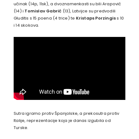
učinak (14p, 11sk), a dvoznamenkasti su bili Arapović
(14) i
Tomislav Gabrić
(13), Latvijce su predvodili
Gluditis s 15 poena (4 trice) te
Kristaps Porzingis
s 10
i 14 skokova.
Sutra igramo protiv Španjolske, a prekosutra protiv
Italije, reprezentacije koja je danas izgubila od
Turske.