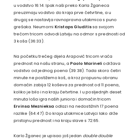
u vodstvo 16:14. Ipak naši preko Karla Žganeca
preuzimaju vodstvo do kraja prve četvrtine, a u
drugoj se nastavlja ravnopravna utakmica s puno
grešaka. Neumorni
Kristaps Gluditis
sa svojom
trećom tricom odvodi Latviju na odmor s prednosti od
3 koša (36:33).
Na početku trećeg dijela Arapović tricom vraća
prednost na našu stranu, a
Paolo Marineli
održava
vodstvo od jednog poena (39:38). Tada skoro četiri
minute ne postižemo koš, a kroz propusnu obranu
domaćin zabija 12 koševa za prednost od 11 poena,
koliko je bilo i na kraju četvrtine. I u posljednjih deset
minuta loša igra naših juniora i domaćin tricom
Ervinsa Meznieksa
odlazi na nedostižnih 17 poena
razlike (64:47). Do kraja utakmice Latvijci lako drže
pristojnu prednost i na kraju slave s 72:65.
Karlo Žganec je upisao još jedan
double double