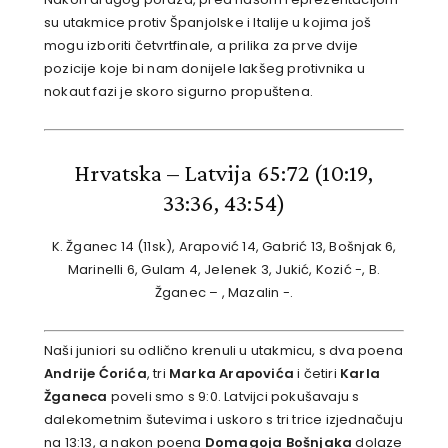
su utakmice protiv Španjolske i Italije u kojima još
mogu izboriti četvrtfinale, a prilika za prve dvije
pozicije koje bi nam donijele lakšeg protivnika u
nokaut fazi je skoro sigurno propuštena.
Hrvatska – Latvija 65:72
(10:19,
33:36, 43:54)
K. Žganec 14 (11sk), Arapović 14, Gabrić 13, Bošnjak 6,
Marinelli 6, Gulam 4, Jelenek 3, Jukić, Kozić -, B.
Žganec – , Mazalin -.
Naši juniori su odlično krenuli u utakmicu, s dva poena
Andrije Ćorića
, tri
Marka Arapovića
i četiri
Karla
Žganeca
poveli smo s 9:0. Latvijci pokušavaju s
dalekometnim šutevima i uskoro s tri trice izjednačuju
na 13:13, a nakon poena
Domagoja Bošnjaka
dolaze