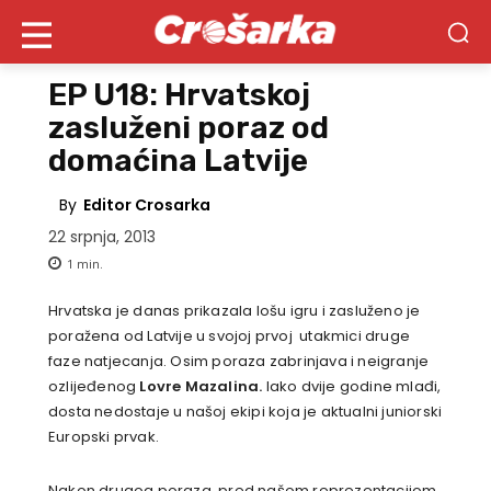
EP U18: Hrvatskoj
zasluženi poraz od
domaćina Latvije
By
Editor Crosarka
22 srpnja, 2013
1
min.
Hrvatska je danas prikazala lošu igru i zasluženo je
poražena od Latvije u svojoj prvoj utakmici druge
faze natjecanja. Osim poraza zabrinjava i neigranje
ozlijeđenog
Lovre Mazalina.
Iako dvije godine mlađi,
dosta nedostaje u našoj ekipi koja je aktualni juniorski
Europski prvak.
Nakon drugog poraza, pred našom reprezentacijom