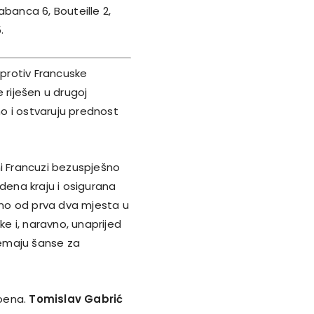
abanca 6, Bouteille 2,
.
 protiv Francuske
 riješen u drugoj
tno i ostvaruju prednost
ni Francuzi bezuspješno
dena kraju i osigurana
no od prva dva mjesta u
ke i, naravno, unaprijed
 nemaju šanse za
poena.
Tomislav Gabrić