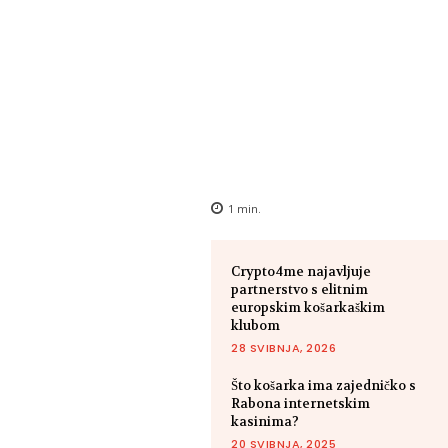
1
min.
Crypto4me najavljuje
partnerstvo s elitnim
europskim košarkaškim
klubom
28 SVIBNJA, 2026
Što košarka ima zajedničko s
Rabona internetskim
kasinima?
20 SVIBNJA, 2025