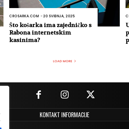
CROSARKA.COM
-
20 SVIBNJA, 2025
C
Što košarka ima zajedničko s
U
Rabona internetskim
p
kasinima?
p
LOAD MORE
.
KONTAKT INFORMACIJE
.