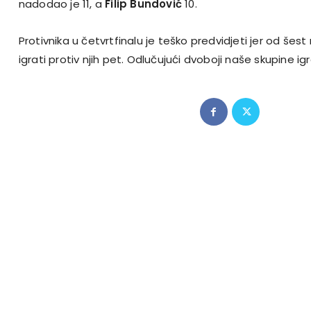
nadodao je 11, a
Filip Bundović
10.
Protivnika u četvrtfinalu je teško predvidjeti jer od še
igrati protiv njih pet. Odlučujući dvoboji naše skupine igr