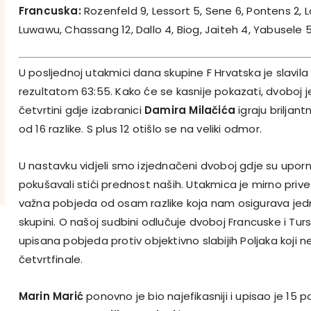
Francuska:
Rozenfeld 9, Lessort 5, Sene 6, Pontens 2, L
Luwawu, Chassang 12, Dallo 4, Biog, Jaiteh 4, Yabusele 5
U posljednoj utakmici dana skupine F Hrvatska je slavila
rezultatom 63:55. Kako će se kasnije pokazati, dvoboj je
četvrtini gdje izabranici
Damira Milačića
igraju briljan
od 16 razlike. S plus 12 otišlo se na veliki odmor.
U nastavku vidjeli smo izjednačeni dvoboj gdje su upor
pokušavali stići prednost naših. Utakmica je mirno prive
važna pobjeda od osam razlike koja nam osigurava jed
skupini. O našoj sudbini odlučuje dvoboj Francuske i Turs
upisana pobjeda protiv objektivno slabijih Poljaka koji
četvrtfinale.
Marin Marić
ponovno je bio najefikasniji i upisao je 15 