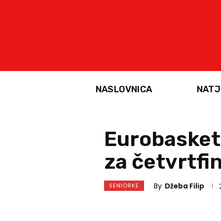
NASLOVNICA
NATJ
Eurobasket 
za četvrtfi
By
Džeba Filip
SENIORKE