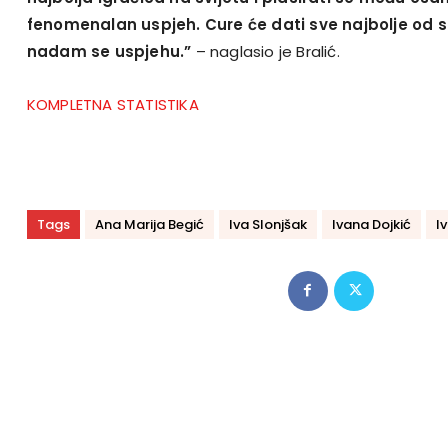
fenomenalan uspjeh. Cure će dati sve najbolje od s
nadam se uspjehu.”
– naglasio je Bralić.
KOMPLETNA STATISTIKA
Tags
Ana Marija Begić
Iva Slonjšak
Ivana Dojkić
I