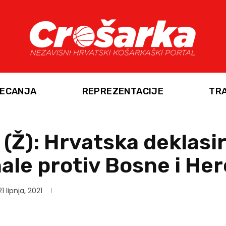
ECANJA
REPREZENTACIJE
TR
(Ž): Hrvatska deklasi
nale protiv Bosne i He
21 lipnja, 2021