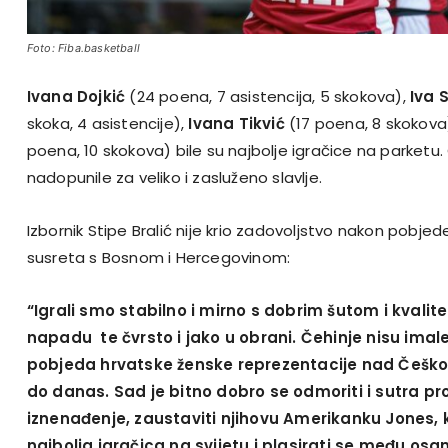
Foto: Fiba.basketball
Ivana Dojkić
(24 poena, 7 asistencija, 5 skokova),
Iva S
skoka, 4 asistencije),
Ivana Tikvić
(17 poena, 8 skokova
poena, 10 skokova) bile su najbolje igračice na parketu. 
nadopunile za veliko i zasluženo slavlje.
Izbornik Stipe Bralić nije krio zadovoljstvo nakon pobjed
susreta s Bosnom i Hercegovinom:
“Igrali smo stabilno i mirno s dobrim šutom i kvali
napadu te čvrsto i jako u obrani. Čehinje nisu imal
pobjeda hrvatske ženske reprezentacije nad Češk
do danas. Sad je bitno dobro se odmoriti i sutra pr
iznenađenje, zaustaviti njihovu Amerikanku Jones, k
najbolja igračica na svijetu i plasirati se među osam