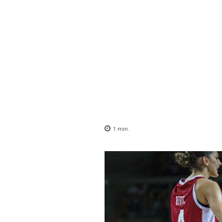
1
min.