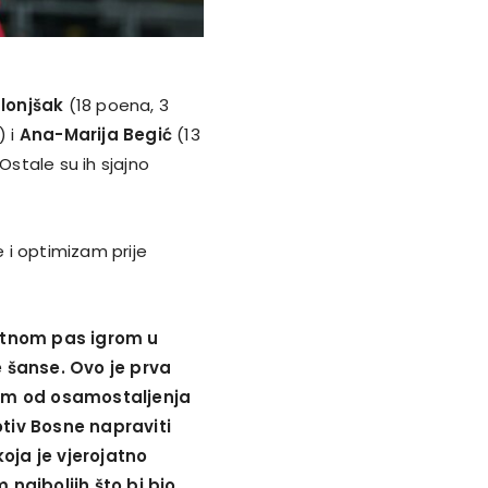
lonjšak
(18 poena, 3
) i
Ana-Marija Begić
(13
Ostale su ih sjajno
e i optimizam prije
tetnom pas igrom u
e šanse. Ovo je prva
om od osamostaljenja
otiv Bosne napraviti
oja je vjerojatno
 najboljih što bi bio