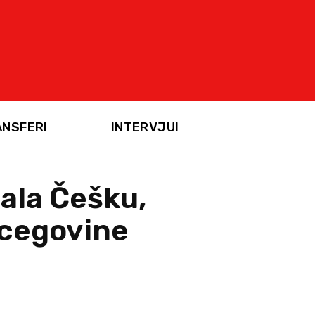
ANSFERI
INTERVJUI
rala Češku,
rcegovine