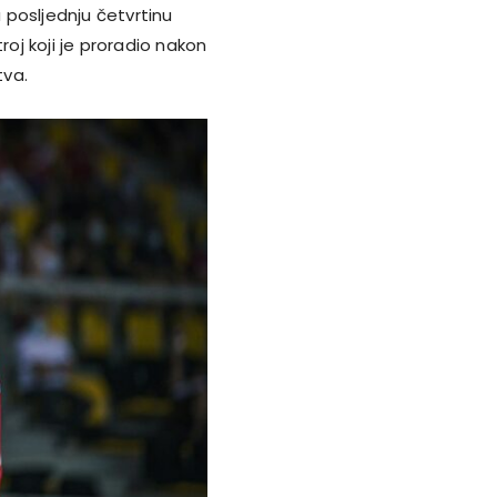
u posljednju četvrtinu
roj koji je proradio nakon
tva.