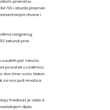
ropskom prvenstvu
 84-56 i izborila plasman
reprezentacijom Bosne i
rilima razigranog
 50 sekundi prve
 u uvodnih pet minuta
uni povratak u utakmicu
o dva time-outa. Nakon
k za novi juriš Hrvatica
nja. Prednost je rasla iz
osadašnjem dijelu