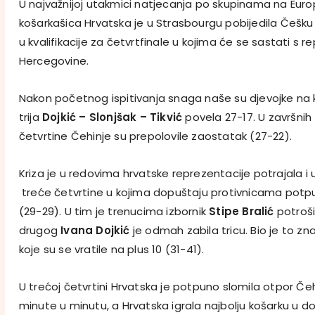
U najvažnijoj utakmici natjecanja po skupinama na Eu
košarkašica Hrvatska je u Strasbourgu pobijedila Češku
u kvalifikacije za četvrtfinale u kojima će se sastati s 
Hercegovine.
Nakon početnog ispitivanja snaga naše su djevojke na k
trija
Dojkić – Slonjšak – Tikvić
povela 27-17. U završnih
četvrtine Čehinje su prepolovile zaostatak (27-22).
Kriza je u redovima hrvatske reprezentacije potrajala i
treće četvrtine u kojima dopuštaju protivnicama potp
(29-29). U tim je trenucima izbornik
Stipe Bralić
potroši
drugog
Ivana Dojkić
je odmah zabila tricu. Bio je to zna
koje su se vratile na plus 10 (31-41).
U trećoj četvrtini Hrvatska je potpuno slomila otpor Čehi
minute u minutu, a Hrvatska igrala najbolju košarku u d