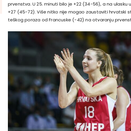
prvenstva. U 25. minuti bilo je +22 (34-56), a na ulasku 
+27 (45-72). Više nitko nije mogao zaustaviti hrvatski st
teškog poraza od Francuske (-42) na otvaranju prvens