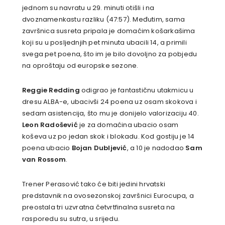
jednom su navratu u 29. minuti otišli i na
dvoznamenkastu razliku (47:57). Međutim, sama
završnica susreta pripala je domaćim košarkašima
koji su u posljednjih pet minuta ubacili 14, a primili
svega pet poena, što im je bilo dovoljno za pobjedu
na oproštaju od europske sezone.
Reggie Redding
odigrao je fantastičnu utakmicu u
dresu ALBA-e, ubacivši 24 poena uz osam skokova i
sedam asistencija, što mu je donijelo valorizaciju 40.
Leon Radošević
je za domaćina ubacio osam
koševa uz po jedan skok i blokadu. Kod gostiju je 14
poena ubacio
Bojan Dubljević
, a 10 je nadodao
Sam
van Rossom
.
Trener Perasović tako će biti jedini hrvatski
predstavnik na ovosezonskoj završnici Eurocupa, a
preostala tri uzvratna četvrtfinalna susreta na
rasporedu su sutra, u srijedu.