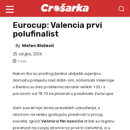
Eurocup: Valencia prvi
polufinalist
By
Mateo Blažević
25 ožujka, 2014
1
min.
Nakon što su prošlog tjedna ubilježili uvjerljivu
domaću pobjedu nad ALBA-om, košarkaši Valencije
u Berlinu su bez problema obranili velikih +32 i s
porazom od 78:73 se plasirali u polufinale
Eurocupa
.
Sam susret nije donio prevelikih uzbuđenja, s
obzirom na veliku gostujuću prednost iz prvog
susreta. Igrači
Velimira Perasovića
držali su laganu
prednost na svojoj strani kroz prve tri četvrtine, a u