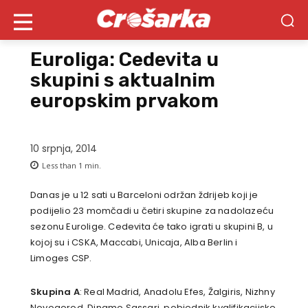
Euroliga: Cedevita u
skupini s aktualnim
europskim prvakom
10 srpnja, 2014
Less than 1
min.
Danas je u 12 sati u Barceloni održan ždrijeb koji je
podijelio 23 momčadi u četiri skupine za nadolazeću
sezonu Eurolige. Cedevita će tako igrati u skupini B, u
kojoj su i CSKA, Maccabi, Unicaja, Alba Berlin i
Limoges CSP.
Skupina A
: Real Madrid, Anadolu Efes, Žalgiris, Nizhny
Novogorod, Dinamo Sassari, pobjednik kvalifikacijske