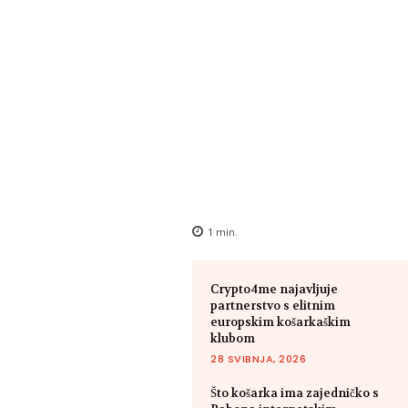
1
min.
Crypto4me najavljuje
partnerstvo s elitnim
europskim košarkaškim
klubom
28 SVIBNJA, 2026
Što košarka ima zajedničko s