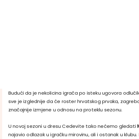
Budući da je nekolicina igrača po isteku ugovora odlučil
sve je izglednije da će roster hrvatskog prvaka, zagreb
značajnije izmjene u odnosu na proteklu sezonu.
U novoj sezoni u dresu Cedevite tako nećemo gledati
najavio odlazak u igračku mirovinu, ali i ostanak u klub