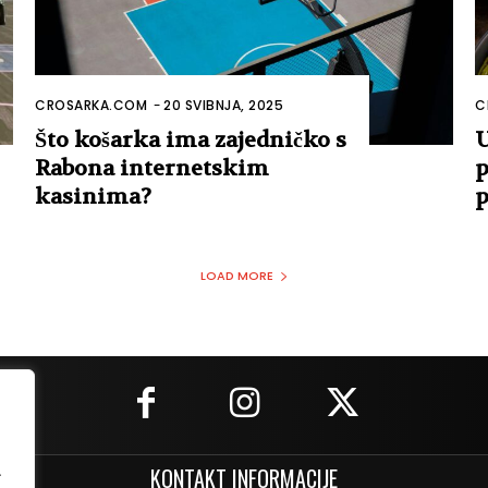
CROSARKA.COM
-
20 SVIBNJA, 2025
C
Što košarka ima zajedničko s
U
Rabona internetskim
p
kasinima?
p
LOAD MORE
.
KONTAKT INFORMACIJE