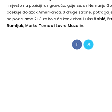
i mjesto na poziciji razigravača, gdje se, uz Nemanju Go
očekuje dolazak Amerikanca. S druge strane, potraga j
na pozicijama 2 i 3 za koje će konkurirati
Luka Babić
,
Fr
Ramljak
,
Marko Tomas
i
Lovro Mazalin
.