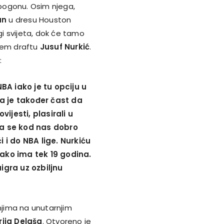
pogonu. Osim njega,
an
u dresu Houston
ligi svijeta, dok će tamo
jem draftu
Jusuf Nurkić
.
:
NBA iako je tu opciju u
a je također čast da
ijesti, plasirali u
a se kod nas dobro
i i do NBA lige. Nurkiću
iako ima tek 19 godina.
igra uz ozbiljnu
jima na unutarnjim
ija Delaša
. Otvoreno je