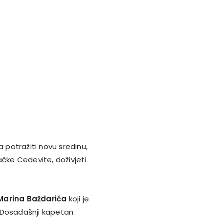
a potražiti novu sredinu,
ačke Cedevite, doživjeti
Marina Baždarića
koji je
u. Dosadašnji kapetan