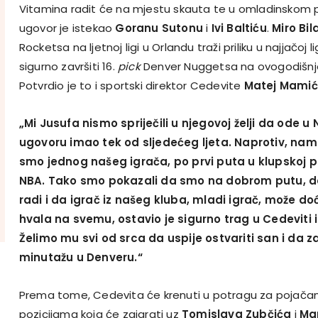
Vitamina radit će na mjestu skauta te u omladinskom 
ugovor je istekao
Goranu Sutonu
i
Ivi Baltiću
.
Miro Bil
Rocketsa na ljetnoj ligi u Orlandu traži priliku u najjačoj 
sigurno završiti 16.
pick
Denver Nuggetsa na ovogodišn
Potvrdio je to i sportski direktor Cedevite
Matej Mamić
„Mi Jusufa nismo spriječili u njegovoj želji da ode u 
ugovoru imao tek od sljedećeg ljeta. Naprotiv, nam
smo jednog našeg igrača, po prvi puta u klupskoj pov
NBA. Tako smo pokazali da smo na dobrom putu, d
radi i da igrač iz našeg kluba, mladi igrač, može doć
hvala na svemu, ostavio je sigurno trag u Cedeviti 
Želimo mu svi od srca da uspije ostvariti san i da za
minutažu u Denveru.“
Prema tome, Cedevita će krenuti u potragu za pojačan
pozicijama koja će zaigrati uz
Tomislava Zubčića
i
Mar