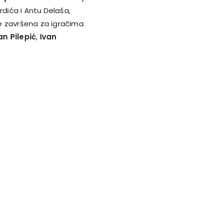
rdića i Antu Delaša,
e završena za igračima
an Pilepić
,
Ivan