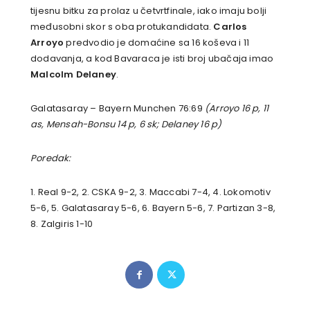
tijesnu bitku za prolaz u četvrtfinale, iako imaju bolji
međusobni skor s oba protukandidata.
Carlos
Arroyo
predvodio je domaćine sa 16 koševa i 11
dodavanja, a kod Bavaraca je isti broj ubačaja imao
Malcolm Delaney
.
Galatasaray – Bayern Munchen 76:69
(Arroyo 16 p, 11
as, Mensah-Bonsu 14 p, 6 sk; Delaney 16 p)
Poredak:
1. Real 9-2, 2. CSKA 9-2, 3. Maccabi 7-4, 4. Lokomotiv
5-6, 5. Galatasaray 5-6, 6. Bayern 5-6, 7. Partizan 3-8,
8. Zalgiris 1-10