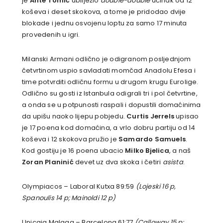
je
Ante Tomić
ubilježio
double-double
učinak od 12
koševa i deset skokova, a tome je pridodao dvije
blokade i jednu osvojenu loptu za samo 17 minuta
provedenih u igri.
Milanski Armani odlično je odigranom posljednjom
četvrtinom uspio savladati momčad Anadolu Efesa i
time potvrditi odličnu formu u drugom krugu Eurolige.
Odlično su gosti iz Istanbula odigrali tri i pol četvrtine,
a onda se u potpunosti raspali i dopustili domaćinima
da upišu naoko lijepu pobjedu.
Curtis Jerrels
upisao
je 17 poena kod domaćina, a vrlo dobru partiju od 14
koševa i 12 skokova pružio je
Samardo Samuels
.
Kod gostiju je 16 poena ubacio
Milko Bjelica
, a naš
Zoran Planinić
devet uz dva skoka i četiri
asista
.
Olympiacos – Laboral Kutxa 89:59
(Lojeski 16 p,
Spanoulis 14 p; Mainoldi 12 p)
Unicaja Malaga – Barcelona 61:77
(Calloway 15 p;