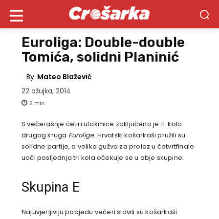
Euroliga: Double-double
Tomića, solidni Planinić
By
Mateo Blažević
22 ožujka, 2014
2
min.
S večerašnje četiri utakmice zaključeno je 11. kolo
drugog kruga
Eurolige
. Hrvatski košarkaši pružili su
solidne partije, a velika gužva za prolaz u četvrtfinale
uoči posljednja tri kola očekuje se u obje skupine.
Skupina E
Najuvjerljiviju pobjedu večeri slavili su košarkaši