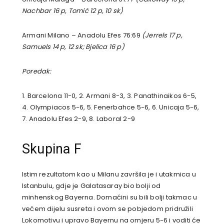
Nachbar 16 p, Tomić 12 p, 10 sk)
Armani Milano – Anadolu Efes 76:69
(Jerrels 17 p,
Samuels 14 p, 12 sk; Bjelica 16 p)
Poredak:
1. Barcelona 11-0, 2. Armani 8-3, 3. Panathinaikos 6-5,
4. Olympiacos 5-6, 5. Fenerbahce 5-6, 6. Unicaja 5-6,
7. Anadolu Efes 2-9, 8. Laboral 2-9
Skupina F
Istim rezultatom kao u Milanu završila je i utakmica u
Istanbulu, gdje je Galatasaray bio bolji od
minhenskog Bayerna. Domaćini su bili bolji takmac u
većem dijelu susreta i ovom se pobjedom pridružili
Lokomotivu i upravo Bayernu na omjeru 5-6 i voditi će