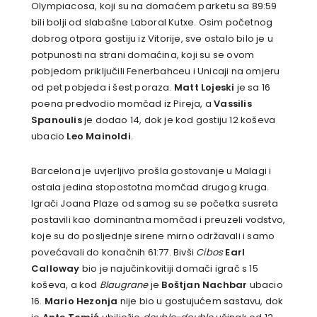
Olympiacosa, koji su na domaćem parketu sa 89:59
bili bolji od slabašne Laboral Kutxe. Osim početnog
dobrog otpora gostiju iz Vitorije, sve ostalo bilo je u
potpunosti na strani domaćina, koji su se ovom
pobjedom priključili Fenerbahceu i Unicaji na omjeru
od pet pobjeda i šest poraza.
Matt Lojeski
je sa 16
poena predvodio momčad iz Pireja, a
Vassilis
Spanoulis
je dodao 14, dok je kod gostiju 12 koševa
ubacio
Leo Mainoldi
.
Barcelona je uvjerljivo prošla gostovanje u Malagi i
ostala jedina stopostotna momčad drugog kruga.
Igrači Joana Plaze od samog su se početka susreta
postavili kao dominantna momčad i preuzeli vodstvo,
koje su do posljednje sirene mirno održavali i samo
povećavali do konačnih 61:77. Bivši
Cibos
Earl
Calloway
bio je najučinkovitiji domači igrač s 15
koševa, a kod
Blaugrane
je
Boštjan Nachbar
ubacio
16.
Mario Hezonja
nije bio u gostujućem sastavu, dok