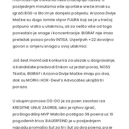
posljednjim minutama više sportske sreće imali su
igrači BGS-a što im je donijelo pobjedu. Arizona Divlje
Mačke su dugo lomile otpor FULIRA koji se je u trećoj
potpuno vratio u utakmicu, ali za nešto više od toga
ponestalo je snage i koncentracije. BIGRAF nije imao
pretežak posao protiv INTISA. Uvjerljivih +22 dovoljno
govori o omjeru snaga u ovoj utakmici.
Još šest momčadi konkurira za ulazak u doigravanje,
a kandidate predvodi Enikon uz jedan poraz, NOSS
Tkalča, BIGRAF i Arizona Divlje Mačke imaju po dva,
dok su MORH i HOK-Devil’s Advocates uknjižili tri
poraza.
U skupini ponosa OD-DO je za poen zaostao iza
KREDITNE UNIJE ZAGREB, iako je njihov igrač,
prošlogodišnji MVP Matošin postigao 39 poena uz 10
pogođenih trica. BAUERFEIND je u posljednjem
napadu promašio šut za tri i šut za dva poena, pa je