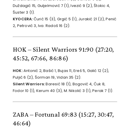
Duždagić 15, Guljelmović 7 (1), Ivezić 9 (2), Štokic 4,
Šuster 3 (1).
KYOCERA:
Čurić 15 (3), Grgić 5 (1), Jurakić 21 (2), Penić
2, Petrović 3, Iva. Radoš 16 (2).
HOK – Silent Warriors 91:90
(27:20,
45:52, 67:66, 86:86)
HOK:
Antonić 2, Bašić 1, Bujas 11, Ereš 5, Galić 12 (2),
Puljić 6 (2), Šorman 19, Vidan 35 (2).
Silent Warriors:
Baresić 18 (1), Bogović 4, Ćuk 8,
Fodor 10 (1), Kerum 40 (3), M. Nikolić 3 (1), Perak 7 (1).
ZABA – Fortunal 69:83
(15:27, 30:47,
46:64)