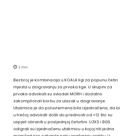
2
min.
Bezbroj je kombinacija u KOALA ligi za popunu četiri
mjesta u doigravanju za prvaka lige. U skupini za
prvaka advokati su svladali MORH i dodatno
zakomplicirali borbu za ulazak u doigravanje.
Utakmica je do poluvremena bila izjednačena, da bi
u trećoj advokati došli do prednosti od +12 što su
uspjeli obraniti u posljednjoj četvrtini. UZKS i BGS
odigrali su izjednačenu utakmicu u kojoj niti jedna
momčad nije ostvarila neku značajniju razliku. U