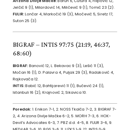
Arizona Divlje Mačke:
Barun 6, Čutura 4, Filipović 12,
Jelčić 9 (1), Milardović 14, Miličević 9 (1), Tomić 23 (2).
FULIR:
Lončar 4, Markočić 19 (3), Miočević 5, Siretz 17,
Suton 25 (3).
BIGRAF – INTIS 97:75
(21:19, 46:37,
68:60)
BIGRAF:
Banović 12, L. Bekavac 9 (3), Lešić 11 (3),
Močan 16 (1), D. Palavra 4, Puljak 29 (3), Radaković 4,
Rajkovača 12.
INTIS:
Babić 12, Bahtijarević 11 (1), Bučević 24 (1),
Istanbuli 16 (2), Krajnović 2, Sikavica 10.
Poredak:
1. Enikon 7-1, 2. NOSS Tkalča 7-2, 3. BIGRAF 7-
2, 4. Arizona Divlje Mačke 6-2, 5. MORH 7-3, 6. HOK-
Devil’s Advocates 6-3, 7. PBZ d.d. 4-5, 8. FULIR 3-6, 9.
MEDiLAB 3-6, 10. BGS 3-6, 11. UZKS 1-9, 12. INTIS 0-9.