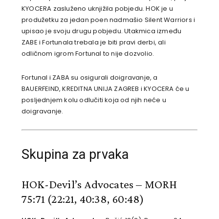
KYOCERA zasluženo uknjižila pobjedu. HOK je u
produžetku za jedan poen nadmašio Silent Warriors i
upisao je svoju drugu pobjedu. Utakmica između
ZABE i Fortunala trebala je biti pravi derbi, ali
odličnom igrom Fortunal to nije dozvolio.
Fortunal i ZABA su osigurali doigravanje, a
BAUERFEIND, KREDITNA UNIJA ZAGREB i KYOCERA će u
posljednjem kolu odlučiti koja od njih neće u
doigravanje.
Skupina za prvaka
HOK-Devil’s Advocates – MORH
75:71
(22:21, 40:38, 60:48)