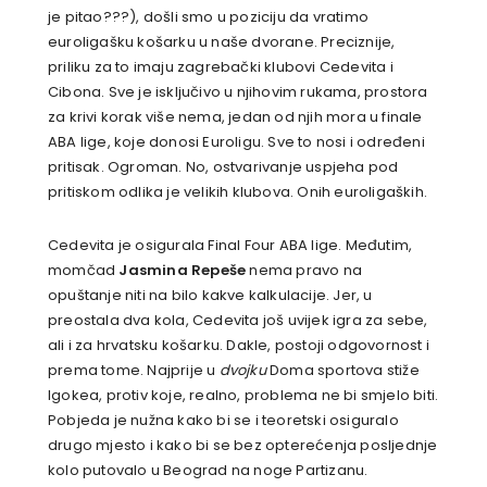
je pitao???), došli smo u poziciju da vratimo
euroligašku košarku u naše dvorane. Preciznije,
priliku za to imaju zagrebački klubovi Cedevita i
Cibona. Sve je isključivo u njihovim rukama, prostora
za krivi korak više nema, jedan od njih mora u finale
ABA lige, koje donosi Euroligu. Sve to nosi i određeni
pritisak. Ogroman. No, ostvarivanje uspjeha pod
pritiskom odlika je velikih klubova. Onih euroligaških.
Cedevita je osigurala Final Four ABA lige. Međutim,
momčad
Jasmina Repeše
nema pravo na
opuštanje niti na bilo kakve kalkulacije. Jer, u
preostala dva kola, Cedevita još uvijek igra za sebe,
ali i za hrvatsku košarku. Dakle, postoji odgovornost i
prema tome. Najprije u
dvojku
Doma sportova stiže
Igokea, protiv koje, realno, problema ne bi smjelo biti.
Pobjeda je nužna kako bi se i teoretski osiguralo
drugo mjesto i kako bi se bez opterećenja posljednje
kolo putovalo u Beograd na noge Partizanu.