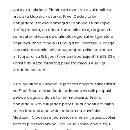
Upravo je okršaj u Pioniru od dvostruke važnosti za
hrvatsku klupsku košarku. Prvo, Cedevita bi
pobjedom izravno pomogla Ciboni da se dokopa
trećeg mjesta, a kada bi tome bilo tako, dogodio bi
se hrvatski dvoboj u polufinalu regionalne lige, što u
prijevodu znači: finale i Euroliga za Hrvatsku. A drugo,
Hrvatska bi dobila još jednu pobjedu više na kontu u
mrtvoj utrci sa Srbijom (trenutni koeficijent 13.5:13.33 u
korist Srbije) za četvrtog predstavnika u ABA ligi
sljedeće sezone.
S druge strane, Cibona je jednom nogom zakoračila
na Final Four te bi se čudo, odnosno vlastiti propust
trebao dogoditi da se tamo ne plasira. Jedna
pobjeda Vukova ili jedan poraz Budućnosti dovoljno
je i za teoretsku potvrdu odlaska na završnicu.
Međutim, Cibona se jednostavno ne smije zadovoljiti
samim plasmanom na Final Four, koliko god bi to, u