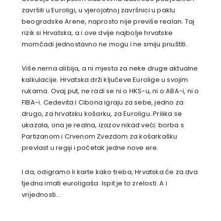
završili u Euroligi, u vjerojatnoj završnici u paklu
beogradske Arene, naprosto nije previše realan. Taj
rizik si Hrvatska, a i ove dvije najbolje hrvatske
momčadi jednostavno ne mogu i ne smiju priuštiti.
Više nema alibija, a ni mjesta za neke druge aktualne
kalkulacije. Hrvatska drži ključeve Eurolige u svojim
rukama. Ovaj put, ne radi se ni o HKS-u, ni o ABA-i, ni o
FIBA-i. Cedevita i Cibona igraju za sebe, jedno za
drugo, za hrvatsku košarku, za Euroligu. Prilika se
ukazala, ona je realna, izazov nikad veći: borba s
Partizanom i Crvenom Zvezdom za košarkašku
prevlast u regiji i početak jedne nove ere.
I da, odigramo li karte kako treba, Hrvatska će za dva
tjedna imati euroligaša. Ispit je to zrelosti. A i
vrijednosti…