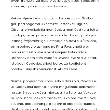
ovom trenutku, za nju bio veliki uspjeh. Jer, i ona, osim
za sebe, igra i za hrvatsku košarku.
Vukovi sljedeće kolo putuju u Hercegovinu. Širokom
gori pod nogama u kontekstu ostanka u ligi, no
Cibona je kvalitetnija momčad, a momčad koja želi u
Euroligu, nema pravo, nakon Zadra, kiksati protiv još
jednog
fenjeraša
lige. Potencijalno slavlje u Širokom,
osim potvrde plasmana na Final Four, značilo bi i
borbu za nešto više u posljednjem kolu kada u
Draženov dom stiže vodeća Crvena Zvezda. A onda,
isto kao i Cedevita, slijedi borba za koeficijent i
hrvatsku klupsku budućnost. Ali i za sebe.
Naime, pobjedama u posljednja dva kola, Ciboni se,
uz Cedevitinu pomoć, otvara mogućnost plasmana
na završnicu s trećeg mjesta, ali i u Euroligu. Vukove
bi u polufinalu čekala Cedevita, s kojom ima 2:0 ove
sezone, dok scenarij, po kojem bi oba naša kluba u
dvoboju sa srpskim klubovima izašli kao pobjednici i