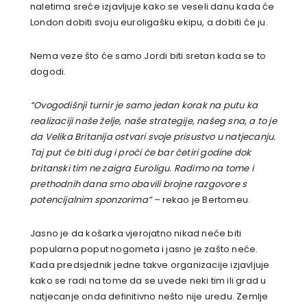
naletima sreće izjavljuje kako se veseli danu kada će
London dobiti svoju euroligašku ekipu, a dobiti će ju.
Nema veze što će samo Jordi biti sretan kada se to
dogodi.
“Ovogodišnji turnir je samo jedan korak na putu ka
realizaciji naše želje, naše strategije, našeg sna, a to je
da Velika Britanija ostvari svoje prisustvo u natjecanju.
Taj put će biti dug i proći će bar četiri godine dok
britanski tim ne zaigra Euroligu. Radimo na tome i
prethodnih dana smo obavili brojne razgovore s
potencijalnim sponzorima” –
rekao je Bertomeu.
Jasno je da košarka vjerojatno nikad neće biti
popularna poput nogometa i jasno je zašto neće.
Kada predsjednik jedne takve organizacije izjavljuje
kako se radi na tome da se uvede neki tim ili grad u
natjecanje onda definitivno nešto nije uredu. Zemlje