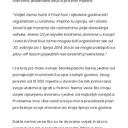
odnosno jedanaest tisuća praznih mjesta.
“Vidjet ćemo hoće li Final four i sljedeće godine biti
organiziran u Londonu. Imamo tu opciju, ali i dosta
stvari koje moramo da razmotrimo prije donošenja
odluke. Arena O2 je najviše korištena dvorana u Europi
i zato bi Final four tamo mogao biti organiziran tek od
30. svibnja do 1. lipnja 2014, što bi se moglo poklopiti sa
play-off fazom pojedinih nacionalnih prvenstava.”
I za kraj još malo ironije. Montepaschi Siena, jedna od
ponajboljih momčadi Europe zadnjih godina, zbog
pravila od 10.000 mjesta u dvorani će biti primorana
svoje utakmice igrati u Firenci. Nema veze što imaju
uvijek ispunjenu dvoranu i jedne od najboljih navijača.
Probleme ima i Barcelona koja mora predstaviti plan
proširenja svoje dvorane do kraja lipnja ove godine.
Dakle nema veze što su te dvorane uvijek ili skoro