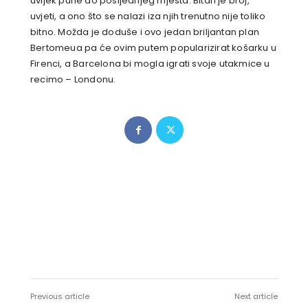
uvijek pune do posljednjeg mjesta. Bitan je broj,
uvjeti, a ono što se nalazi iza njih trenutno nije toliko
bitno. Možda je doduše i ovo jedan briljantan plan
Bertomeua pa će ovim putem popularizirat košarku u
Firenci, a Barcelona bi mogla igrati svoje utakmice u
recimo – Londonu.
Previous article
Next article