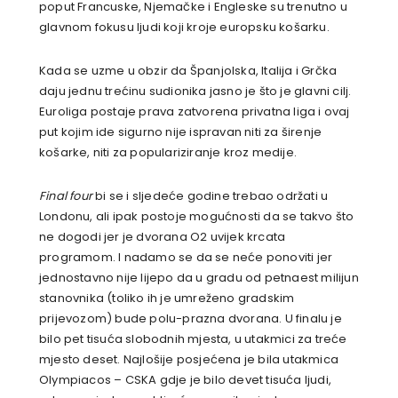
poput Francuske, Njemačke i Engleske su trenutno u
glavnom fokusu ljudi koji kroje europsku košarku.
Kada se uzme u obzir da Španjolska, Italija i Grčka
daju jednu trećinu sudionika jasno je što je glavni cilj.
Euroliga postaje prava zatvorena privatna liga i ovaj
put kojim ide sigurno nije ispravan niti za širenje
košarke, niti za populariziranje kroz medije.
Final four
bi se i sljedeće godine trebao održati u
Londonu, ali ipak postoje mogućnosti da se takvo što
ne dogodi jer je dvorana O2 uvijek krcata
programom. I nadamo se da se neće ponoviti jer
jednostavno nije lijepo da u gradu od petnaest milijun
stanovnika (toliko ih je umreženo gradskim
prijevozom) bude polu-prazna dvorana. U finalu je
bilo pet tisuća slobodnih mjesta, u utakmici za treće
mjesto deset. Najlošije posjećena je bila utakmica
Olympiacos – CSKA gdje je bilo devet tisuća ljudi,