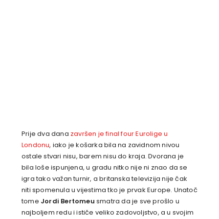
Prije dva dana
završen je final four Eurolige u
Londonu
, iako je košarka bila na zavidnom nivou
ostale stvari nisu, barem nisu do kraja. Dvorana je
bila loše ispunjena, u gradu nitko nije ni znao da se
igra tako važan turnir, a britanska televizija nije čak
niti spomenula u vijestima tko je prvak Europe. Unatoč
tome
Jordi Bertomeu
smatra da je sve prošlo u
najboljem redu i ističe veliko zadovoljstvo, a u svojim