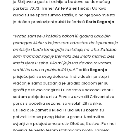
je Škrljevo u goste i odnijelo bodove sa domaćeg
parketa 70:73. Trener
Ante Valentinčič
i Uprava
kluba su se sporazumno razišli, a na njegovo mjesto
je došao proslavljeni pulski košarkaš
Boris Begonja
.
”Vratio sam se u košarku nakon 10 godina kako bih
pomogao klubu u kojem sam odrastao da ispuni svoje
ambicije i bude tamo gdje zaslužuje, na vrhu. Zatekao
sam momčad koja je trenirala bez imalo motiva, bez
imalo vjere u sebe. Bilo mi je jasno da ako to vratim,
vratiti ću nas na pobjednički put!”
priča
Begonja
prisjećajući se svog dolaska. Individualni pristup i
vraćanje samopuzdanja je urodilo plodom jer su
igrači pozitivno reagirali i u nastavku sezone izborili
sedam pobjeda u nizu. Prvo su uzvratili Crikvenici za
poraz s početka sezone, sa visokih 28 razlike.
Uslijedio je Zamet u Rijeci i Pula 1981 u kojem su
potvrdili status prvog kluba u gradu. Nastavili su
uvjerljivim pobjedama protiv Otočca, Kastva, Pazina i
Rovinja, te nešto težom utakmicom protiv Zameta.