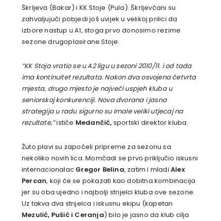
Škrljeva (Bakar) i KK Stoje (Pula). Škrljevčani su
zahvaljujući pobjedi još uvijek u velikoj prilici da
izbore nastup u A1, stoga prvo donosimo rezime
sezone drugoplasirane Stoje.
”KK Stoja vratio se u A2 ligu u sezoni 2010/11. i od tada
ima kontinuitet rezultata. Nakon dva osvojena četvrta
mjesta, drugo mjesto je najveći uspjeh kluba u
seniorskoj konkurenciji. Nova dvorana i jasna
strategija u radu sigurno su imale veliki utjecaj na
rezultate,”
ističe
Medančić,
sportski direktor kluba.
Žuto plavi su započeli pripreme za sezonu sa
nekoliko novih lica. Momčadi se prvo priključio iskusni
internacionalac
Gregor Belina
, zatim i mladi
Alex
Percan
, koji će se pokazati kao dobitna kombinacija
jer su oba ujedno i najbolji strijelci kluba ove sezone.
Uz takva dva strijelca i iskusnu ekipu (kapetan
Mezulić, Pušić i Ceranja
) bilo je jasno da klub cilja