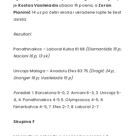
je
Kostas Vasileiadis
ubacio 15 poena, a
Zoran
Planinić
14 uz po četiri skoka i ukradene lopte te šest
asista
.
Rezultati:
Panathinaikos – Laboral Kutxa 61:68
(Diamantidis 15 p;
Nocioni 16 p, 13 sk)
Unicaja Malaga – Anadolu Efes 83:75
(Dragič 24 p,
Granger 16 p; Vasileiadis 15 p)
Poredak:
1. Barcelona 9-0, 2. Armani 6-3, 3. Unicaja 5-
4, 4. Panathinaikos 4-5 5. Olympiacos 4-5, 6.
Fenerbahce 4-5, 7. Efes 2-7, 8. Laboral 2-7
Skupina F