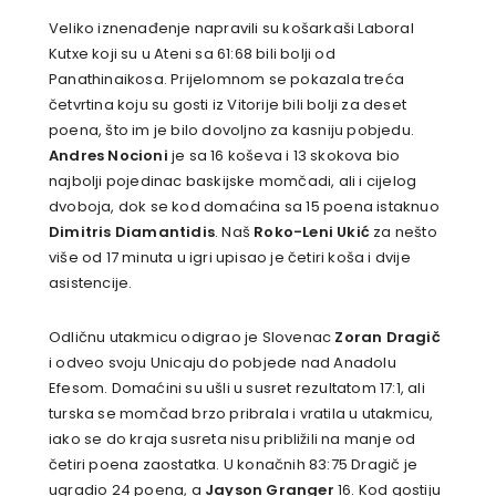
Veliko iznenađenje napravili su košarkaši Laboral
Kutxe koji su u Ateni sa 61:68 bili bolji od
Panathinaikosa. Prijelomnom se pokazala treća
četvrtina koju su gosti iz Vitorije bili bolji za deset
poena, što im je bilo dovoljno za kasniju pobjedu.
Andres Nocioni
je sa 16 koševa i 13 skokova bio
najbolji pojedinac baskijske momčadi, ali i cijelog
dvoboja, dok se kod domaćina sa 15 poena istaknuo
Dimitris Diamantidis
. Naš
Roko-Leni Ukić
za nešto
više od 17 minuta u igri upisao je četiri koša i dvije
asistencije.
Odličnu utakmicu odigrao je Slovenac
Zoran Dragič
i odveo svoju Unicaju do pobjede nad Anadolu
Efesom. Domaćini su ušli u susret rezultatom 17:1, ali
turska se momčad brzo pribrala i vratila u utakmicu,
iako se do kraja susreta nisu približili na manje od
četiri poena zaostatka. U konačnih 83:75 Dragič je
ugradio 24 poena, a
Jayson Granger
16. Kod gostiju