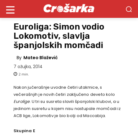
Euroliga: Simon vodio
Lokomotiv, slavlja
španjolskih momčadi
By
Mateo Blažević
7 ožujka, 2014
2
min.
Nakon jučerašnje uvodne četiri utakmice, s
večerašnjih je novih četiri zaključeno deveto kolo
Eurolige
. U tri su susreta slavili španjolski klubovi, a u
jedinom susretu u kojem nisu nastupale momčadi iz
ACB lige, Lokomotiv je bio bolji od Maccabija.
Skupina E