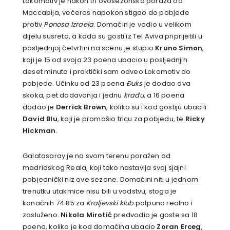
Lokomotiv je nakon tri ovosezonska poraza od
Maccabija, večeras napokon stigao do pobjede
protiv
Ponosa Izraela
. Domaćin je vodio u velikom
dijelu susreta, a kada su gosti iz Tel Aviva priprijetili u
posljednjoj četvrtini na scenu je stupio
Kruno Simon
,
koji je 15 od svoja 23 poena ubacio u posljednjih
deset minuta i praktički sam odveo Lokomotiv do
pobjede. Učinku od 23 poena
Đuks
je dodao dva
skoka, pet dodavanja i jednu
krađu
, a 16 poena
dodao je
Derrick Brown
, koliko su i kod gostiju ubacili
David Blu
, koji je promašio tricu za pobjedu, te
Ricky
Hickman
.
Galatasaray je na svom terenu poražen od
madridskog Reala, koji tako nastavlja svoj sjajni
pobjednički niz ove sezone. Domaćini niti u jednom
trenutku utakmice nisu bili u vodstvu, stoga je
konačnih 74:85 za
Kraljevski klub
potpuno realno i
zasluženo.
Nikola Mirotić
predvodio je goste sa 18
poena, koliko je kod domaćina ubacio
Zoran Erceg
,