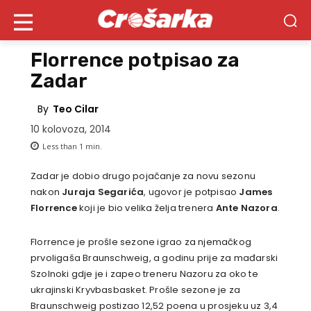
Florrence potpisao za
Zadar
By
Teo Cilar
10 kolovoza, 2014
Less than 1
min.
Zadar je dobio drugo pojačanje za novu sezonu
nakon
Juraja Segarića
, ugovor je potpisao
James
Florrence
koji je bio velika želja trenera
Ante Nazora
.
Florrence je prošle sezone igrao za njemačkog
prvoligaša Braunschweig, a godinu prije za mađarski
Szolnoki gdje je i zapeo treneru Nazoru za oko te
ukrajinski Kryvbasbasket. Prošle sezone je za
Braunschweig postizao 12,52 poena u prosjeku uz 3,4