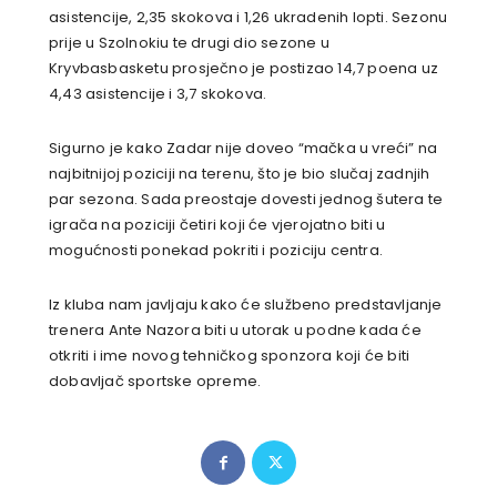
asistencije, 2,35 skokova i 1,26 ukradenih lopti. Sezonu
prije u Szolnokiu te drugi dio sezone u
Kryvbasbasketu prosječno je postizao 14,7 poena uz
4,43 asistencije i 3,7 skokova.
Sigurno je kako Zadar nije doveo “mačka u vreći” na
najbitnijoj poziciji na terenu, što je bio slučaj zadnjih
par sezona. Sada preostaje dovesti jednog šutera te
igrača na poziciji četiri koji će vjerojatno biti u
mogućnosti ponekad pokriti i poziciju centra.
Iz kluba nam javljaju kako će službeno predstavljanje
trenera Ante Nazora biti u utorak u podne kada će
otkriti i ime novog tehničkog sponzora koji će biti
dobavljač sportske opreme.