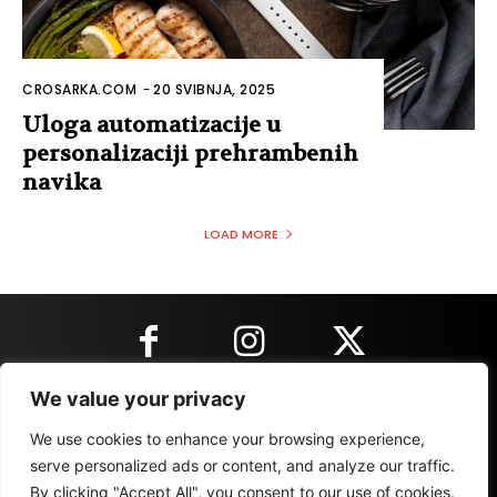
CROSARKA.COM
-
20 SVIBNJA, 2025
Uloga automatizacije u
personalizaciji prehrambenih
navika
LOAD MORE
We value your privacy
KONTAKT INFORMACIJE
We use cookies to enhance your browsing experience,
serve personalized ads or content, and analyze our traffic.
By clicking "Accept All", you consent to our use of cookies.
IMPRESSUM
MARKETING
REZULTATI