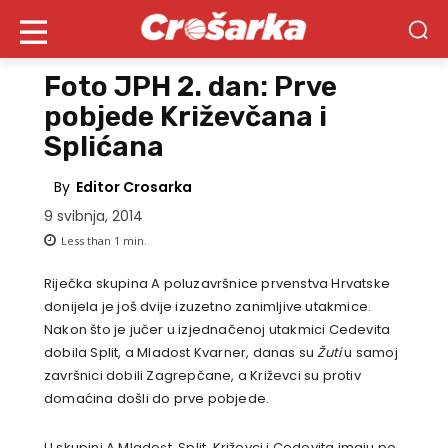
Foto JPH 2. dan: Prve
pobjede Križevčana i
Splićana
By
Editor Crosarka
9 svibnja, 2014
Less than 1
min.
Riječka skupina A poluzavršnice prvenstva Hrvatske
donijela je još dvije izuzetno zanimljive utakmice.
Nakon što je jučer u izjednačenoj utakmici Cedevita
dobila Split, a Mladost Kvarner, danas su
Žuti
u samoj
završnici dobili Zagrepčane, a Križevci su protiv
domaćina došli do prve pobjede.
U skupini A Mladost, Split, Križevci i Cedevita imaju po