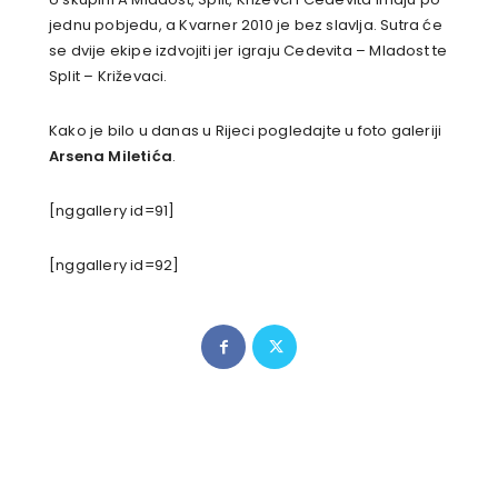
jednu pobjedu, a Kvarner 2010 je bez slavlja. Sutra će
se dvije ekipe izdvojiti jer igraju Cedevita – Mladost te
Split – Križevaci.
Kako je bilo u danas u Rijeci pogledajte u foto galeriji
Arsena Miletića
.
[nggallery id=91]
[nggallery id=92]