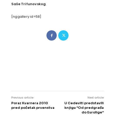
Saše Trifunovskog
.
[nggallery id=58]
Previous article
Next article
Poraz Kvarnera 2010
U Cedeviti predstavili
pred početak prvenstva
knjigu ”Od predgrađa
do Eurolige”