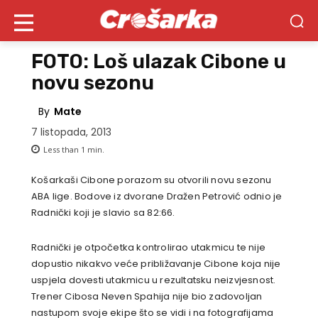
FOTO: Loš ulazak Cibone u
novu sezonu
By
Mate
7 listopada, 2013
Less than 1
min.
Košarkaši Cibone porazom su otvorili novu sezonu
ABA lige. Bodove iz dvorane Dražen Petrović odnio je
Radnički koji je slavio sa 82:66.
Radnički je otpočetka kontrolirao utakmicu te nije
dopustio nikakvo veće približavanje Cibone koja nije
uspjela dovesti utakmicu u rezultatsku neizvjesnost.
Trener Cibosa Neven Spahija nije bio zadovoljan
nastupom svoje ekipe što se vidi i na fotografijama