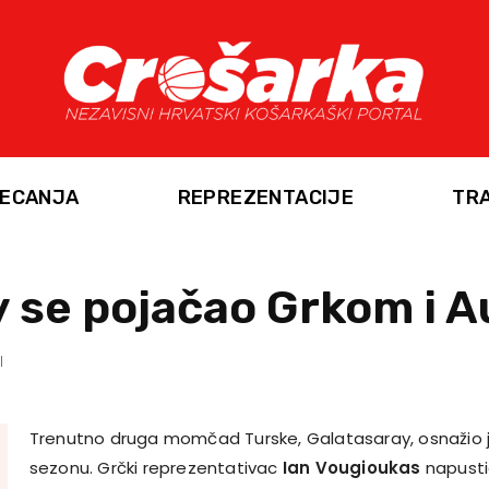
ECANJA
REPREZENTACIJE
TR
y se pojačao Grkom i 
Trenutno druga momčad Turske, Galatasaray, osnažio 
sezonu. Grčki reprezentativac
Ian Vougioukas
napusti