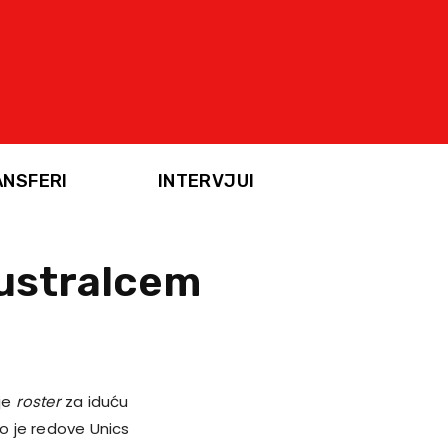
ANSFERI
INTERVJUI
Australcem
je
roster
za iduću
o je redove Unics