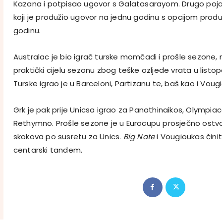
Kazana i potpisao ugovor s Galatasarayom. Drugo poj
koji je produžio ugovor na jednu godinu s opcijom produ
godinu.
Australac je bio igrač turske momčadi i prošle sezone,
praktički cijelu sezonu zbog teške ozljede vrata u listop
Turske igrao je u Barceloni, Partizanu te, baš kao i Voug
Grk je pak prije Unicsa igrao za Panathinaikos, Olympiac
Rethymno. Prošle sezone je u Eurocupu prosječno ostvar
skokova po susretu za Unics.
Big Nate
i Vougioukas čini
centarski tandem.