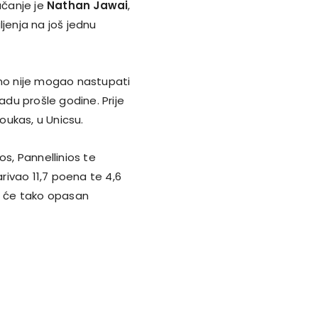
ačanje je
Nathan Jawai
,
ljenja na još jednu
 no nije mogao nastupati
adu prošle godine. Prije
ioukas, u Unicsu.
os, Pannellinios te
ivao 11,7 poena te 4,6
t će tako opasan