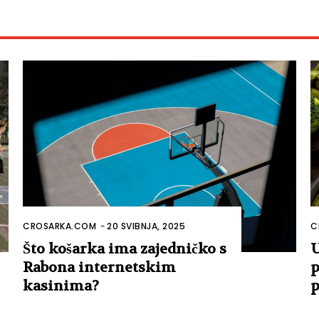
CROSARKA.COM
-
20 SVIBNJA, 2025
C
Što košarka ima zajedničko s
U
Rabona internetskim
p
kasinima?
p