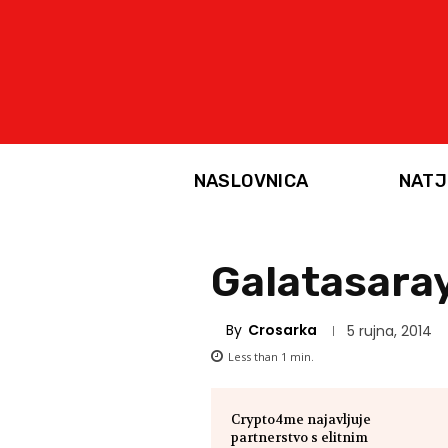
NASLOVNICA
NATJ
Galatasara
By
Crosarka
5 rujna, 2014
Less than 1
min.
Crypto4me najavljuje
partnerstvo s elitnim