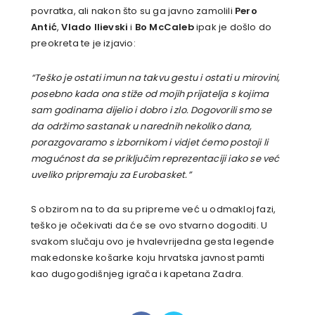
povratka, ali nakon što su ga javno zamolili
Pero
Antić
,
Vlado Ilievski
i
Bo McCaleb
ipak je došlo do
preokreta te je izjavio:
“Teško je ostati imun na takvu gestu i ostati u mirovini,
posebno kada ona stiže od mojih prijatelja s kojima
sam godinama dijelio i dobro i zlo. Dogovorili smo se
da održimo sastanak u narednih nekoliko dana,
porazgovaramo s izbornikom i vidjet ćemo postoji li
mogućnost da se priključim reprezentaciji iako se već
uveliko pripremaju za Eurobasket.”
S obzirom na to da su pripreme već u odmakloj fazi,
teško je očekivati da će se ovo stvarno dogoditi. U
svakom slučaju ovo je hvalevrijedna gesta legende
makedonske košarke koju hrvatska javnost pamti
kao dugogodišnjeg igrača i kapetana Zadra.