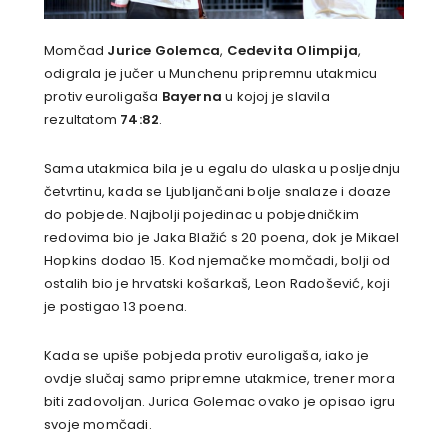
Momčad
Jurice Golemca
,
Cedevita Olimpija
,
odigrala je jučer u Munchenu pripremnu utakmicu
protiv euroligaša
Bayerna
u kojoj je slavila
rezultatom
74:82
.
Sama utakmica bila je u egalu do ulaska u posljednju
četvrtinu, kada se Ljubljančani bolje snalaze i doaze
do pobjede. Najbolji pojedinac u pobjedničkim
redovima bio je Jaka Blažić s 20 poena, dok je Mikael
Hopkins dodao 15. Kod njemačke momčadi, bolji od
ostalih bio je hrvatski košarkaš, Leon Radošević, koji
je postigao 13 poena.
Kada se upiše pobjeda protiv euroligaša, iako je
ovdje slučaj samo pripremne utakmice, trener mora
biti zadovoljan. Jurica Golemac ovako je opisao igru
svoje momčadi.