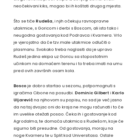
neočekivani kiks, mogao bi ih koštati drugog mjesta.
Što se tiče
Rudeša
, i njih očekuju ravnopravne
utakmice, s Goricom i derbi s Boscom, ali isto tako i
neugodna gostovanja kod Podravca i Kvarnera. Vrlo
je vjerojatno da će tzv.male utakmice odlučiti o
plasmanu. Svakako treba naglasiti da je upravo
Rudeš jedina ekipa uz Goricu sa stopostotnim
učinkom na domaćem terenu i to treba imati na umu
pred ovih završnih osam kola.
Bosco
je dobro startao u sezonu, potpomognuti s
igračima Cibone na posudbi.
Dominic Gilbert
i
Karlo
Uljarević
na njihovom su popisu, no sad je već jasno
da na taj dvojac oni do kraja ne mogu računati i to će
im uvelike otežati posao. Čeka ih i gostovanje kod
Agrodalma, te domaća utakmica s Rudešom, koje će
sigurno biti presudne. Od gostovanja, moraju na
noge Kvarneru te u Split kod Universitasa. Ostale