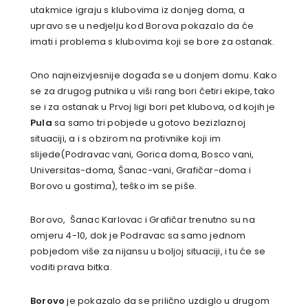
utakmice igraju s klubovima iz donjeg doma, a
upravo se u nedjelju kod Borova pokazalo da će
imati i problema s klubovima koji se bore za ostanak.
Ono najneizvjesnije događa se u donjem domu. Kako
se za drugog putnika u viši rang bori četiri ekipe, tako
se i za ostanak u Prvoj ligi bori pet klubova, od kojih je
Pula
sa samo tri pobjede u gotovo bezizlaznoj
situaciji, a i s obzirom na protivnike koji im
slijede(Podravac vani, Gorica doma, Bosco vani,
Universitas-doma, Šanac-vani, Grafičar-doma i
Borovo u gostima), teško im se piše.
Borovo, Šanac Karlovac i Grafičar trenutno su na
omjeru 4-10, dok je Podravac sa samo jednom
pobjedom više za nijansu u boljoj situaciji, i tu će se
voditi prava bitka.
Borovo
je pokazalo da se prilično uzdiglo u drugom