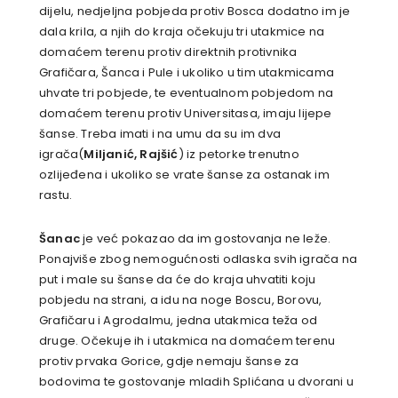
dijelu, nedjeljna pobjeda protiv Bosca dodatno im je
dala krila, a njih do kraja očekuju tri utakmice na
domaćem terenu protiv direktnih protivnika
Grafičara, Šanca i Pule i ukoliko u tim utakmicama
uhvate tri pobjede, te eventualnom pobjedom na
domaćem terenu protiv Universitasa, imaju lijepe
šanse. Treba imati i na umu da su im dva
igrača(
Miljanić, Rajšić
) iz petorke trenutno
ozlijeđena i ukoliko se vrate šanse za ostanak im
rastu.
Šanac
je već pokazao da im gostovanja ne leže.
Ponajviše zbog nemogućnosti odlaska svih igrača na
put i male su šanse da će do kraja uhvatiti koju
pobjedu na strani, a idu na noge Boscu, Borovu,
Grafičaru i Agrodalmu, jedna utakmica teža od
druge. Očekuje ih i utakmica na domaćem terenu
protiv prvaka Gorice, gdje nemaju šanse za
bodovima te gostovanje mladih Splićana u dvorani u