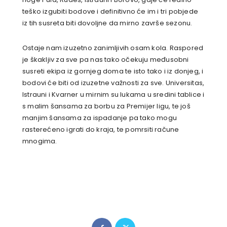
teško izgubiti bodove i definitivno će im i tri pobjede
iz tih susreta biti dovoljne da mirno završe sezonu.
Ostaje nam izuzetno zanimljivih osam kola. Raspored
je škakljiv za sve pa nas tako očekuju međusobni
susreti ekipa iz gornjeg doma te isto tako i iz donjeg, i
bodovi će biti od izuzetne važnosti za sve. Universitas,
Istrauni i Kvarner u mirnim su lukama u sredini tablice i
s malim šansama za borbu za Premijer ligu, te još
manjim šansama za ispadanje pa tako mogu
rasterećeno igrati do kraja, te pomrsiti račune
mnogima.