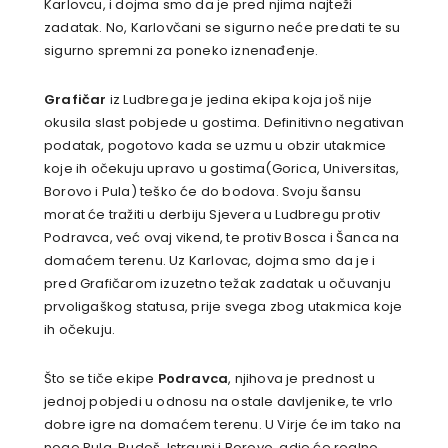
Karlovcu, i dojma smo da je pred njima najteži
zadatak. No, Karlovčani se sigurno neće predati te su
sigurno spremni za poneko iznenađenje.
Grafičar
iz Ludbrega je jedina ekipa koja još nije
okusila slast pobjede u gostima. Definitivno negativan
podatak, pogotovo kada se uzmu u obzir utakmice
koje ih očekuju upravo u gostima(Gorica, Universitas,
Borovo i Pula) teško će do bodova. Svoju šansu
morat će tražiti u derbiju Sjevera u Ludbregu protiv
Podravca, već ovaj vikend, te protiv Bosca i Šanca na
domaćem terenu. Uz Karlovac, dojma smo da je i
pred Grafičarom izuzetno težak zadatak u očuvanju
prvoligaškog statusa, prije svega zbog utakmica koje
ih očekuju.
Što se tiče ekipe
Podravca
, njihova je prednost u
jednoj pobjedi u odnosu na ostale davljenike, te vrlo
dobre igre na domaćem terenu. U Virje će im tako na
noge Pula, Rudeš, Istrauni i Borovo, gdje će realno