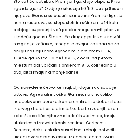
Što se tiče putnika u Premijer ligu, dvije ekipe iz Prve
lige idu „gore“. Ovdje je situacija 50/50.
Josip Sesar
i
njegova
Gorica
su budući stanovnici Premijer lige, tu
nema rasprave, sa stopostotnim učinkom u 14 kola
pobjegli su pratnji i već polako mogu praviti plan za
sljedeću godinu. Što se tiče drugog putnika u najviši
rang naše košarke, mnogo je dvojbi. Za sada se za
drugu poziciju bore Agrodalm, s omjerom 10-4,
slijede ga Bosco i Rudeš s 9-5, dok su na petom
mjestu mladi Splićani s omjerom 8-6, koji realno u
ovoj bitci imaju najmanje šanse.
Od navedene četvorke, najbolji dojam do sada je
ostavio
Agrodalm
Joška Garme,
no s nekoliko
neočekivanih poraza, kompromitirali su dobar status
iz prvog dijela i ostaje im teška borba zadnjih osam
kola. Što se tiče njihovih sljedećih utakmica, imaju
utakmice s izravnim konkurentima, Goricom i
Boscom, dok u ostalim susretima trebaju potvrditi
uloge favorita protiv ekipa iz donjeg doma. Svaki