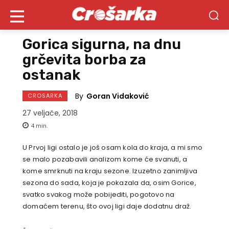
Gorica sigurna, na dnu
grčevita borba za
ostanak
By
Goran Vidaković
CROSARKA
27 veljače, 2018
4
min.
U Prvoj ligi ostalo je još osam kola do kraja, a mi smo
se malo pozabavili analizom kome će svanuti, a
kome smrknuti na kraju sezone. Izuzetno zanimljiva
sezona do sada, koja je pokazala da, osim Gorice,
svatko svakog može pobijediti, pogotovo na
domaćem terenu, što ovoj ligi daje dodatnu draž.