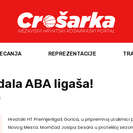
ECANJA
REPREZENTACIJE
TR
dala ABA ligaša!
Hrvatski HT Premijerligaš Gorica, u pripremnoj utakmici po
Novog Mesta. Momčad Josipa Sesara u protekloj sezoni p