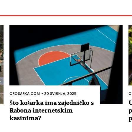
CROSARKA.COM
-
20 SVIBNJA, 2025
C
Što košarka ima zajedničko s
U
Rabona internetskim
p
kasinima?
p