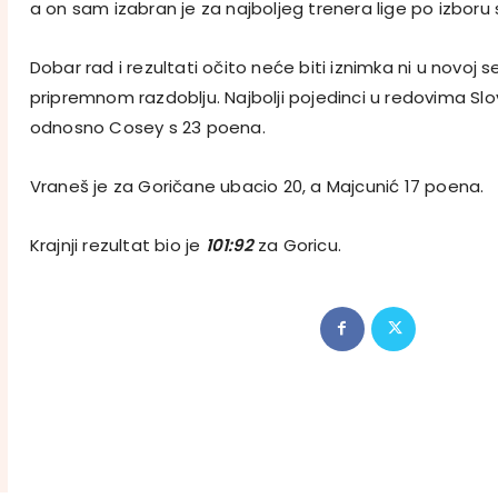
a on sam izabran je za najboljeg trenera lige po izboru 
Dobar rad i rezultati očito neće biti iznimka ni u novoj se
pripremnom razdoblju. Najbolji pojedinci u redovima Slov
odnosno Cosey s 23 poena.
Vraneš je za Goričane ubacio 20, a Majcunić 17 poena.
Krajnji rezultat bio je
101:92
za Goricu.