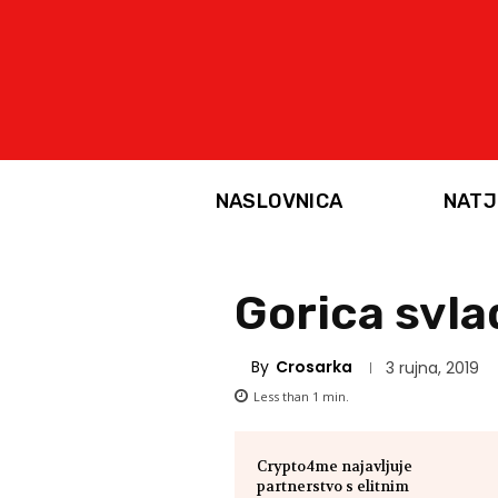
NASLOVNICA
NATJ
Gorica svla
By
Crosarka
3 rujna, 2019
Less than 1
min.
Crypto4me najavljuje
partnerstvo s elitnim