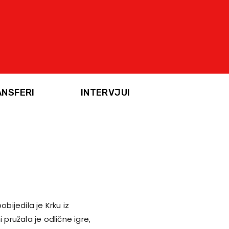
ANSFERI
INTERVJUI
bijedila je Krku iz
ružala je odlične igre,