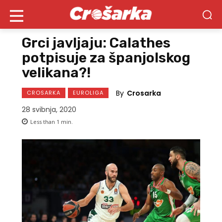
Grci javljaju: Calathes
potpisuje za španjolskog
velikana?!
By
Crosarka
CROSARKA
EUROLIGA
28 svibnja, 2020
Less than 1
min.