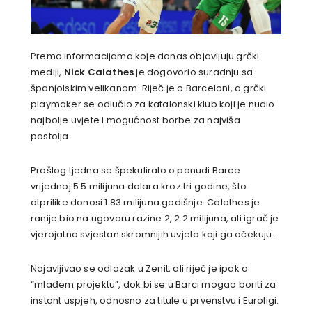
Prema informacijama koje danas objavljuju grčki
mediji,
Nick Calathes
je dogovorio suradnju sa
španjolskim velikanom. Riječ je o Barceloni, a grčki
playmaker se odlučio za katalonski klub koji je nudio
najbolje uvjete i mogućnost borbe za najviša
postolja.
Prošlog tjedna se špekuliralo o ponudi Barce
vrijednoj 5.5 milijuna dolara kroz tri godine, što
otprilike donosi 1.83 milijuna godišnje. Calathes je
ranije bio na ugovoru razine 2, 2.2 milijuna, ali igrač je
vjerojatno svjestan skromnijih uvjeta koji ga očekuju.
Najavljivao se odlazak u Zenit, ali riječ je ipak o
“mlađem projektu”, dok bi se u Barci mogao boriti za
instant uspjeh, odnosno za titule u prvenstvu i Euroligi.