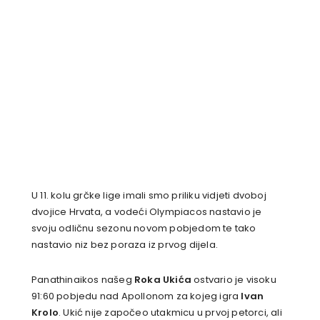
U 11. kolu grčke lige imali smo priliku vidjeti dvoboj
dvojice Hrvata, a vodeći Olympiacos nastavio je
svoju odličnu sezonu novom pobjedom te tako
nastavio niz bez poraza iz prvog dijela.
Panathinaikos našeg
Roka Ukića
ostvario je visoku
91:60 pobjedu nad Apollonom za kojeg igra
Ivan
Krolo
. Ukić nije započeo utakmicu u prvoj petorci, ali