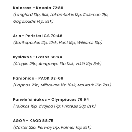
Kolossos – Kavala 72:86
(Langford 13p, 8sk, Lakambokis 12p; Coleman 21p,
Gagaloudis 14p, 9sk)
Aris – Peristeri GS 70:46
(Sarikopoulos 12p, 10sk, Hunt 15p; Williams 10p)
Ilysiakos – Ikaros 66:64
(Stoglin 26p, Anagonye 13p 11sk; Vrkić 19p 8sk)
Panionios – PAOK 82-68
(Pappas 20p, Milbourne 12p 10sk; McGrath 16p 7as)
Panelefsiniakos – Olympiacos 76:94
(Tsiakos 18p, dvojica 17p; Printezis 20p 8sk)
AGOR – KAOD 88:75
(Carter 22p, Perway 17p; Palmer 15p 9sk
)