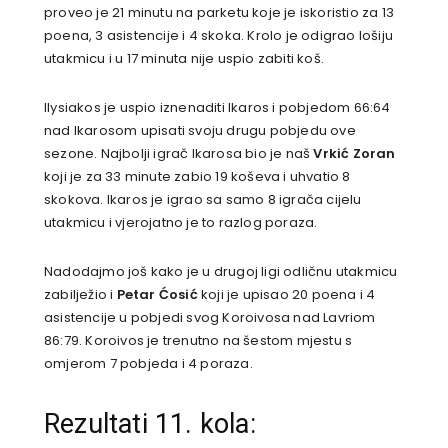
proveo je 21 minutu na parketu koje je iskoristio za 13
poena, 3 asistencije i 4 skoka. Krolo je odigrao lošiju
utakmicu i u 17 minuta nije uspio zabiti koš.
Ilysiakos je uspio iznenaditi Ikaros i pobjedom 66:64
nad Ikarosom upisati svoju drugu pobjedu ove
sezone. Najbolji igrač Ikarosa bio je naš
Vrkić Zoran
koji je za 33 minute zabio 19 koševa i uhvatio 8
skokova. Ikaros je igrao sa samo 8 igrača cijelu
utakmicu i vjerojatno je to razlog poraza.
Nadodajmo još kako je u drugoj ligi odličnu utakmicu
zabilježio i
Petar Ćosić
koji je upisao 20 poena i 4
asistencije u pobjedi svog Koroivosa nad Lavriom
86:79. Koroivos je trenutno na šestom mjestu s
omjerom 7 pobjeda i 4 poraza.
Rezultati 11. kola: