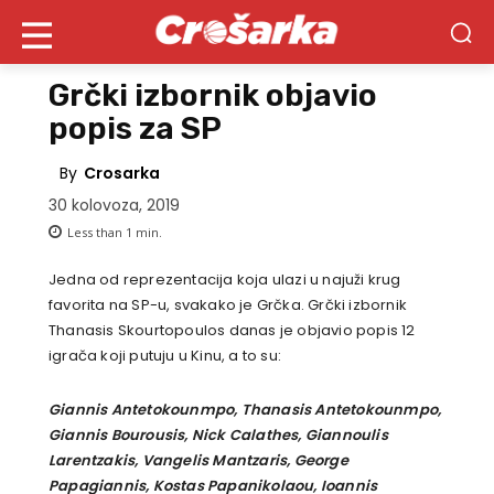
Grčki izbornik objavio
popis za SP
By
Crosarka
30 kolovoza, 2019
Less than 1
min.
Jedna od reprezentacija koja ulazi u najuži krug
favorita na SP-u, svakako je Grčka. Grčki izbornik
T
hanasis Skourtopoulos danas je objavio popis 12
igrača koji putuju u Kinu, a to su:
Giannis Antetokounmpo, Thanasis Antetokounmpo,
Giannis Bourousis, Nick Calathes, Giannoulis
Larentzakis, Vangelis Mantzaris, George
Papagiannis, Kostas Papanikolaou, Ioannis