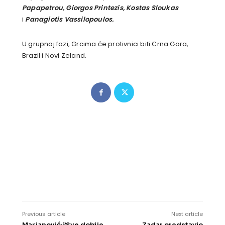
Papapetrou, Giorgos Printezis, Kostas Sloukas
i
Panagiotis Vassilopoulos.
U grupnoj fazi, Grcima će protivnici biti Crna Gora,
Brazil i Novi Zeland.
Previous article
Next article
Marjanović:”Sve dobije
Zadar predstavio