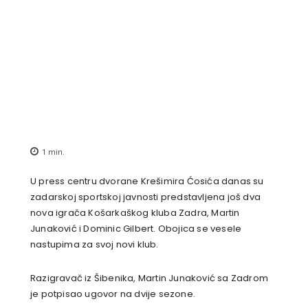
1
min.
U press centru dvorane Krešimira Ćosića danas su
zadarskoj sportskoj javnosti predstavljena još dva
nova igrača Košarkaškog kluba Zadra, Martin
Junaković i Dominic Gilbert. Obojica se vesele
nastupima za svoj novi klub.
Razigravač iz Šibenika, Martin Junaković sa Zadrom
je potpisao ugovor na dvije sezone.