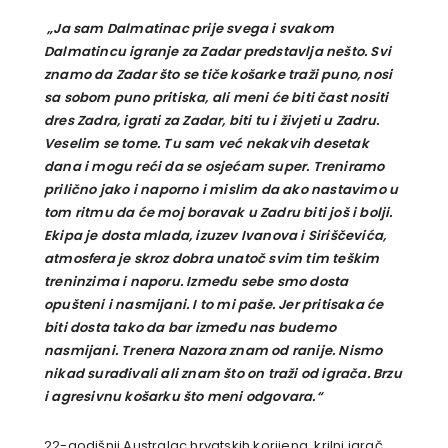
„Ja sam Dalmatinac prije svega i svakom
Dalmatincu igranje za Zadar predstavlja nešto. Svi
znamo da Zadar što se tiče košarke traži puno, nosi
sa sobom puno pritiska, ali meni će biti čast nositi
dres Zadra, igrati za Zadar, biti tu i živjeti u Zadru.
Veselim se tome. Tu sam već nekakvih desetak
dana i mogu reći da se osjećam super. Treniramo
prilično jako i naporno i mislim da ako nastavimo u
tom ritmu da će moj boravak u Zadru biti još i bolji.
Ekipa je dosta mlada, izuzev Ivanova i Siriščevića,
atmosfera je skroz dobra unatoč svim tim teškim
treninzima i naporu. Između sebe smo dosta
opušteni i nasmijani. I to mi paše. Jer pritisaka će
biti dosta tako da bar između nas budemo
nasmijani. Trenera Nazora znam od ranije. Nismo
nikad surađivali ali znam što on traži od igrača. Brzu
i agresivnu košarku što meni odgovara.“
22-godišnji Australac hrvatskih korijena, krilni igrač