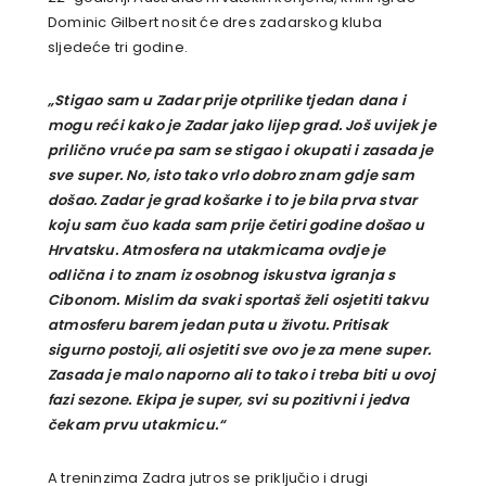
Dominic Gilbert nosit će dres zadarskog kluba
sljedeće tri godine.
„Stigao sam u Zadar prije otprilike tjedan dana i
mogu reći kako je Zadar jako lijep grad. Još uvijek je
prilično vruće pa sam se stigao i okupati i zasada je
sve super. No, isto tako vrlo dobro znam gdje sam
došao. Zadar je grad košarke i to je bila prva stvar
koju sam čuo kada sam prije četiri godine došao u
Hrvatsku. Atmosfera na utakmicama ovdje je
odlična i to znam iz osobnog iskustva igranja s
Cibonom. Mislim da svaki sportaš želi osjetiti takvu
atmosferu barem jedan puta u životu. Pritisak
sigurno postoji, ali osjetiti sve ovo je za mene super.
Zasada je malo naporno ali to tako i treba biti u ovoj
fazi sezone. Ekipa je super, svi su pozitivni i jedva
čekam prvu utakmicu.“
A treninzima Zadra jutros se priključio i drugi