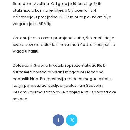
Scandone Avellina. Odigrao je 10 euroligaških
utakmica u kojima je bilježio 5,7 poena i 3,4
asistencije u prosječno 23:37 minute po utakmici, a
zaigrao je i u ABA ligi.
Greenu je ovo osma promjena kluba, što znači da je
svake sezone odlazio u novu momčad, a treći put se
vraća u Italiju.
Dolaskom Greena hrvatski reprezentativac
Rok
Stipčević
postao bi višak i mogao bi slobodno
napustiti klub. Pretpostavlja se da bi mogao ostati u
Italiji i potpisati za posljednjeplasirani Scavolini
Pesaro koji ima samo dvije pobjede uz 13 poraza ove
sezone.