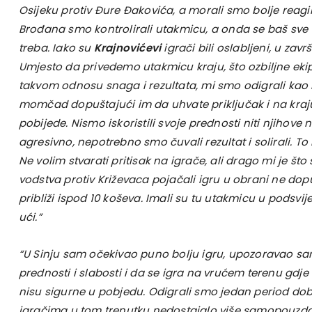
Osijeku protiv Đure Đakovića, a morali smo bolje reagirat
Brođana smo kontrolirali utakmicu, a onda se baš sve
treba. Iako su
Krajnovićevi
igrači bili oslabljeni, u zavr
Umjesto da privedemo utakmicu kraju, što ozbiljne eki
takvom odnosu snaga i rezultata, mi smo odigrali ka
momčad dopuštajući im da uhvate priključak i na kra
pobijede. Nismo iskoristili svoje prednosti niti njihove 
agresivno, nepotrebno smo čuvali rezultat i solirali. To 
Ne volim stvarati pritisak na igrače, ali drago mi je što
vodstva protiv Križevaca pojačali igru u obrani ne dop
približi ispod 10 koševa. Imali su tu utakmicu u podsvij
ući.”
“U Sinju sam očekivao puno bolju igru, upozoravao 
prednosti i slabosti i da se igra na vrućem terenu gdj
nisu sigurne u pobjedu. Odigrali smo jedan period dobr
igračima u tom trenutku nedostajalo više samopouzdanj