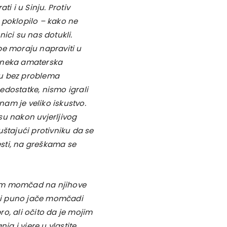
i i u Sinju. Protiv
 poklopilo – kako ne
šnici su nas dotukli.
pe moraju napraviti u
o neka amaterska
ju bez problema
nedostatke, nismo igrali
nam je veliko iskustvo.
 su nakon uvjerljivog
uštajući protivniku da se
esti, na greškama se
sam momčad na njihove
e i puno jače momčadi
o, ali očito da je mojim
a i vjere u vlastite