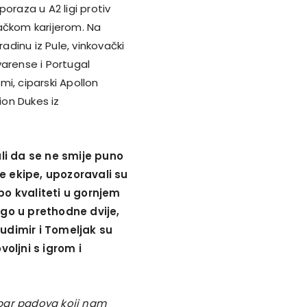
poraza u A2 ligi protiv
ačkom karijerom. Na
Gradinu iz Pule, vinkovački
varense i Portugal
imi, ciparski Apollon
ion Dukes iz
ali da se ne smije puno
e ekipe, upozoravali su
po kvaliteti u gornjem
ego u prethodne dvije,
Budimir i Tomeljak su
voljni s igrom i
 par padova koji nam