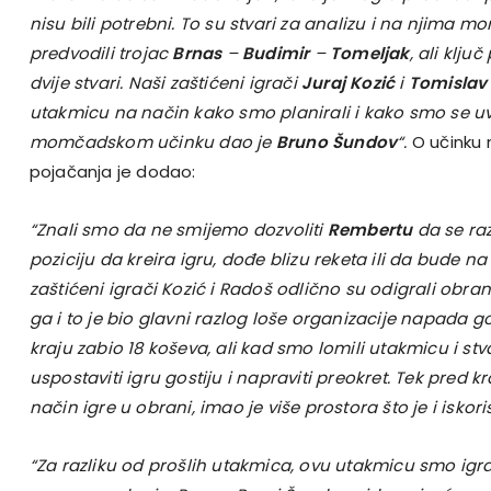
nisu bili potrebni. To su stvari za analizu i na njima 
predvodili trojac
Brnas
–
Budimir
–
Tomeljak
, ali klju
dvije stvari. Naši zaštićeni igrači
Juraj Kozić
i
Tomislav
utakmicu na način kako smo planirali i kako smo se uvj
momčadskom učinku dao je
Bruno Šundov
“.
O učinku 
pojačanja je dodao:
“Znali smo da ne smijemo dozvoliti
Rembertu
da se raz
poziciju da kreira igru, dođe blizu reketa ili da bude 
zaštićeni igrači Kozić i Radoš odlično su odigrali obran
ga i to je bio glavni razlog loše organizacije napada go
kraju zabio 18 koševa, ali kad smo lomili utakmicu i stva
uspostaviti igru gostiju i napraviti preokret. Tek pred k
način igre u obrani, imao je više prostora što je i iskoris
“Za razliku od prošlih utakmica, ovu utakmicu smo igr