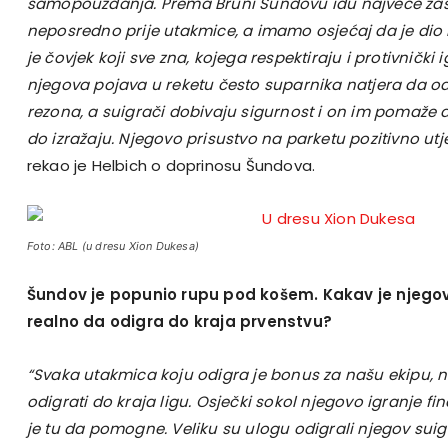
samopouzdanja. Prema Bruni Šundovu idu najveće zasl
neposredno prije utakmice, a imamo osjećaj da je di
je čovjek koji sve zna, kojega respektiraju i protivnički 
njegova pojava u reketu često suparnika natjera da o
rezona, a suigrači dobivaju sigurnost i on im pomaže d
do izražaju. Njegovo prisustvo na parketu pozitivno u
rekao je Helbich o doprinosu Šundova.
Foto: ABL (u dresu Xion Dukesa)
Šundov je popunio rupu pod košem. Kakav je njegov 
realno da odigra do kraja prvenstvu?
“Svaka utakmica koju odigra je bonus za našu ekipu,
odigrati do kraja ligu. Osječki sokol njegovo igranje fi
je tu da pomogne. Veliku su ulogu odigrali njegov suig