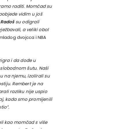
moramo raditi. Momčad su
č pobjede vidim u još
 Radoš
su odigrali
ežbavali, a veliki obol
mladog dvojcca i NBA
igra i da dođe u
na slobodnom šutu. Naši
u na njemu, izolirali su
stiju. Rembert je na
rali razliku nije uspio
raj, kada smo promijenili
tio”.
ali kao momčad s više