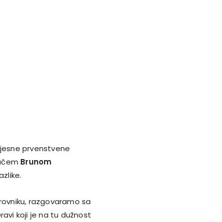
vijesne prvenstvene
gračem
Brunom
azlike.
brovniku, razgovaramo sa
ravi koji je na tu dužnost