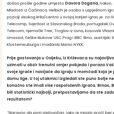
došao prošle godine umjesto
Davora Dogana
, nakon 
Mladosti iz Čačinaca. Helbich je osoba s uspješnom igr
poziciji visokog krila/centra u svojoj karijeri igrao je za 
Telecomp, Svjetlost iz Slavonskog Broda, portugalski O
Telecom, njemački Trier, Troglav iz Livna, kosovski Vllazn
Limassol, češke klubove USC Prag i BBC Brno, austrijski X
Klosterneuburga i mađarski Marso NYKK.
Prije gostovanja u Osijeku, iz Križevaca su najavljiv
uzimati u obzir trenutni omjer pobjeda i poraza Vaš
svoje igrače i navijače da igraju s momčadi koja je 
domu lige. U toj utakmici izgledali ste puno bolje n
konačno ste imali više raspoloženih igrača. Brnas, 
bili statistički najbolji, pretpostavljamo da ste zado
rezultatom?
“Naravno da sam zadovoljan, iako je moglo proći bez