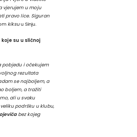
da vjerujem u moju
 pravo lice. Siguran
gom
kiksu
u Sinju.
koje su u sličnoj
na pobjedu i očekujem
oljnog rezultata
nadam se najboljem, a
boljem, a tražiti
mo, ali u svaku
eliku podršku u klubu,
ojevića
bez kojeg