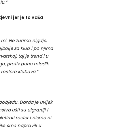
lu.”
evni jer je to vaša
 mi. Ne žurimo nigdje,
jbolje za klub i po njima
tskoj, taj je trend i u
nga, protiv puno mlađih
 rostere klubova.”
 pobjedu. Darda je uvijek
va ušli su uigraniji i
tirali roster i nismo ni
iks smo napravili u