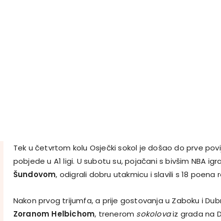
Tek u četvrtom kolu Osječki sokol je došao do prve po
pobjede u A1 ligi. U subotu su, pojačani s bivšim NBA i
Šundovom
, odigrali dobru utakmicu i slavili s 18 poena r
Nakon prvog trijumfa, a prije gostovanja u Zaboku i Du
Zoranom Helbichom
, trenerom
sokolova
iz grada na D