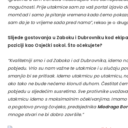
mogućnosti. Prije utakmice sam za vaš portal izjavio 
momčad i samo je pitanje vremena kada ćemo pokazati
sam da je to vrijeme sada pred nama”,
rekao je o dru
Slijede gostovanja u Zaboku i Dubrovniku kod ekipa 
poziciji kao Osječki sokol. Što očekujete?
“Kvalitetniji smo i od Zaboka i od Dubrovnika, idemo 
pobjedu. Vrlo su nam važne te utakmice i u slučaju pov
smanjio bi se pritisak. Idemo utakmicu po utakmicu, 
ako tako ne bude nećemo klonuti duhom. Čestitat ćemo 
pobjedu u sljedećim susretima. Sve protivnike uvažava
utakmicu idemo s maksimalnim očekivanjima. Imamo v
a pogotovo prvog čovjeka, predsjednika
Miodraga Bor
mnoge stvari ne bi dobro završile.”