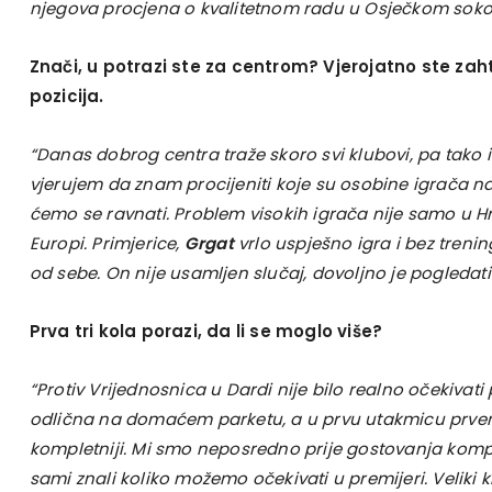
njegova procjena o kvalitetnom radu u Osječkom soko
Znači, u potrazi ste za centrom? Vjerojatno ste zahtj
pozicija.
“Danas dobrog centra traže skoro svi klubovi, pa tako i
vjerujem da znam procijeniti koje su osobine igrača na
ćemo se ravnati. Problem visokih igrača nije samo u Hrva
Europi. Primjerice,
Grgat
vrlo uspješno igra i bez treni
od sebe. On nije usamljen slučaj, dovoljno je pogledati
Prva tri kola porazi, da li se moglo više?
“Protiv Vrijednosnica u Dardi nije bilo realno očekivati
odlična na domaćem parketu, a u prvu utakmicu prvenst
kompletniji. Mi smo neposredno prije gostovanja komple
sami znali koliko možemo očekivati u premijeri. Veliki k