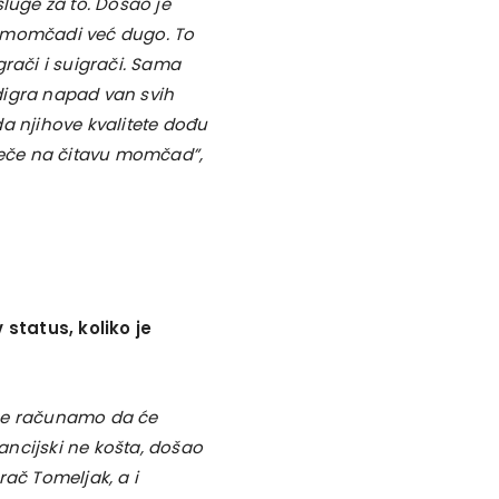
uge za to. Došao je
o momčadi već dugo. To
igrači i suigrači. Sama
digra napad van svih
a njihove kvalitete dođu
tječe na čitavu momčad”,
status, koliko je
 ne računamo da će
nancijski ne košta, došao
rač Tomeljak, a i