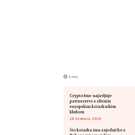
6
min.
Crypto4me najavljuje
partnerstvo s elitnim
europskim košarkaškim
klubom
28 SVIBNJA, 2026
Što košarka ima zajedničko s