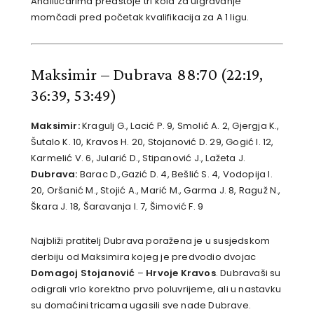
Analitičarima predstoje tri kola za uigravanje
momčadi pred početak kvalifikacija za A 1 ligu.
Maksimir – Dubrava 88:70
(22:19,
36:39, 53:49)
Maksimir:
Kragulj G., Lacić P. 9, Smolić A. 2, Gjergja K.,
Šutalo K. 10, Kravos H. 20, Stojanović D. 29, Gogić I. 12,
Karmelić V. 6, Jularić D., Stipanović J., Lažeta J.
Dubrava:
Barac D.,Gazić D. 4, Bešlić S. 4, Vodopija I.
20, Oršanić M., Stojić A., Marić M., Garma J. 8, Raguž N.,
Škara J. 18, Šaravanja I. 7, Šimović F. 9
Najbliži pratitelj Dubrava poražena je u susjedskom
derbiju od Maksimira kojeg je predvodio dvojac
Domagoj Stojanović
–
Hrvoje Kravos
. Dubravaši su
odigrali vrlo korektno prvo poluvrijeme, ali u nastavku
su domaćini tricama ugasili sve nade Dubrave.