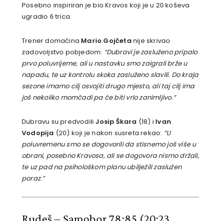
Posebno inspiriran je bio Kravos koji je u 20 koševa
ugradio 6 trica.
Trener domaćina
Mario Gojčeta
nije skrivao
zadovoljstvo pobjedom:
“Dubravi je zasluženo pripalo
prvo poluvrijeme, ali u nastavku smo zaigrali brže u
napadu, te uz kontrolu skoka zasluženo slavili. Do kraja
sezone imamo cilj osvojiti drugo mjesto, ali taj cilj ima
još nekoliko momčadi pa će biti vrlo zanimljivo.”
Dubravu su predvodili
Josip Škara
(18) i
Ivan
Vodopija
(20) koji je nakon susreta rekao:
“U
poluvremenu smo se dogovorili da stisnemo još više u
obrani, posebno Kravosa, ali se dogovora nismo držali,
te uz pad na psihološkom planu ubilježili zaslužen
poraz.”
Rudeš – Samobor 78:85
(20:23,