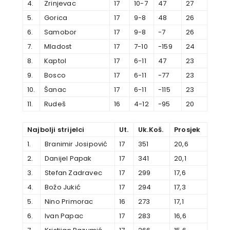
4.
Zrinjevac
17
10-7
47
27
5.
Gorica
17
9-8
48
26
6.
Samobor
17
9-8
-7
26
7.
Mladost
17
7-10
-159
24
8.
Kaptol
17
6-11
47
23
9.
Bosco
17
6-11
-77
23
10.
Šanac
17
6-11
-115
23
11.
Rudeš
16
4-12
-95
20
Najbolji strijelci
Ut.
Uk.Koš.
Prosjek
1.
Branimir Josipović
17
351
20,6
2.
Danijel Papak
17
341
20,1
3.
Stefan Zadravec
17
299
17,6
4.
Božo Jukić
17
294
17,3
5.
Nino Primorac
16
273
17,1
6.
Ivan Papac
17
283
16,6