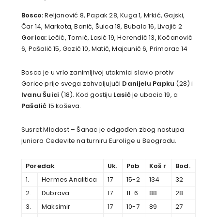
Bosco:
Reljanović 8, Papak 28, Kuga 1, Mrkić, Gajski,
Čar 14, Markota, Banić, Šuica 18, Bubalo 16, Livajić 2
Gorica:
Lečić, Tomić, Lasić 19, Herendić 13, Kočanović
6, Pašalić 15, Gazić 10, Matić, Majcunić 6, Primorac 14
Bosco je u vrlo zanimljivoj utakmici slavio protiv
Gorice prije svega zahvaljujući
Danijelu Papku
(28) i
Ivanu Šuici
(18). Kod gostiju
Lasić
je ubacio 19, a
Pašalić
15 koševa.
Susret Mladost – Šanac je odgođen zbog nastupa
juniora Cedevite na turniru Eurolige u Beogradu.
Poredak
Uk.
Pob
Koš r
Bod.
1.
Hermes Analitica
17
15-2
134
32
2.
Dubrava
17
11-6
88
28
3.
Maksimir
17
10-7
89
27