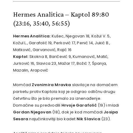
Hermes Analitica – Kaptol 89:80
(23:16, 35:40, 56:55)
Hermes Analitica:
Kušec, Njegovan 18, Kožul V. 5,
Kožul L., Garafolić 19, Perković 17, Penić 14, Jukić B.,
Matković, Garvanović, Rajić 16
Kaptol:
Skokna 8, Baričević 9, Kumanović, Matić,
Jurković 16, Slavica 23, Mažar 17, Božić 7, Španja,
Mazalin, Arapović
Momčad
Zvonimira Mravka
slavila je na domaćem
parketu protiv Kaptola koji je odigrao odličnu drugu
četvrtinu što je bilo premalo za iznenađenje.
Domaćine su predvodili
Hrvoje Garafolić
(19) i mladi
Gordan Njegovan
(18), dok je kod momčadi
Josipa
Sesara
najučinkovitiji bio kadet
Nik Slavica
(23).