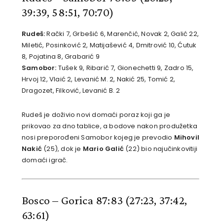
39:39, 58:51, 70:70)
Rudeš:
Rački 7, Grbešić 6, Marenčić, Novak 2, Galić 22,
Miletić, Posinković 2, Matijašević 4, Dmitrović 10, Ćutuk
8, Pojatina 8, Grabarić 9
Samobor:
Tušek 9, Ribarić 7, Gionechetti 9, Zadro 15,
Hrvoj 12, Vlaić 2, Levanić M. 2, Nakić 25, Tomić 2,
Dragozet, Filković, Levanić B. 2
Rudeš je doživio novi domaći poraz koji ga je
prikovao za dno tablice, a bodove nakon produžetka
nosi preporođeni Samobor kojeg je prevodio
Mihovil
Nakić
(25), dok je
Mario Galić
(22) bio najučinkovitiji
domaći igrač.
Bosco – Gorica 87:83
(27:23, 37:42,
63:61)