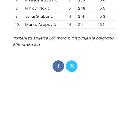
7.
Kristijan Razumić
17
266
15,6
8.
Mihovil Nakić
16
248
15,5
9.
Juraj Grabarić
14
214
15,3
10.
Marko Arapović
14
211
15,1
*Kriterij za strijelce koji mora biti ispunjen je odigranih
50% utakmica.