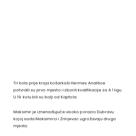
Tri kola prije kraja košarkaši Hermes Analitice
potvrdili su prvo mjesto i izborili kvalifikacije za A 1 ligu.
U 19. kolu bili su bolji od Kaptola.
Maksimir je iznenađujuće visoko porazio Dubravu
kojoj sada Maksimirci i Zrinjevac ugrožavaju drugo
mjesto.