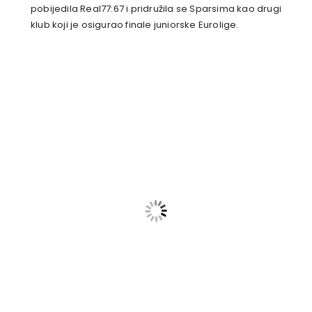
pobijedila Real77:67 i pridružila se Sparsima kao drugi
klub koji je osigurao finale juniorske Eurolige.