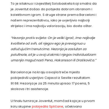
To je istaknuo i izvjestitelj Solobasketa koji smatra da
je Joventut došao do pobjeda dobrom obranom i
kolektivnom igrom. S druge strane prema Barceloni i
našem reprezentativcu, iako je uvjerljivio najbolji
strijelac i ima najbolju valorizaciju, bio dosta oštar.
“Hezonja protiv svijeta: On je veliki igrač, ima najbolje
kvalitete od svih, ali njegov ego je prevagnuo u
odlučujućim trenutcima. Hezonja je zaslužan za
polufinale, ali je u ovoj utakmici njegov individualizam
umanjio mogućnosti Pena, Hakansson ili Draškovića.”
Barcelona je na kraju osvojila treće mjesto
pobijedivši uvjerljivo Cajasol iz Seville rezultatom
91:68. Hezonja je za 25 minuta upisao 17 poena, 5
skokova i tri asistencije.
U finalu turnira je Joventut, momčad koja je u prvom
kolu skupine
pobijedila Splićane
, očekivano