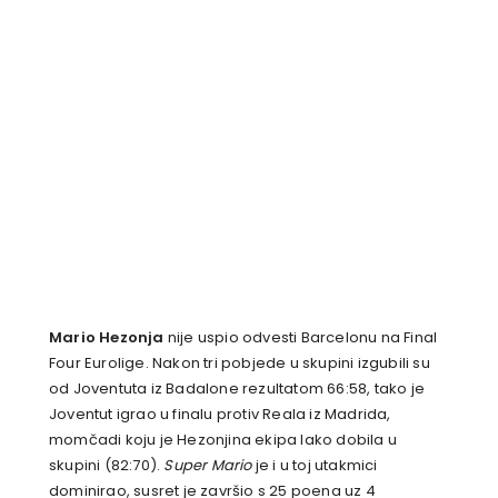
Mario Hezonja
nije uspio odvesti Barcelonu na Final
Four Eurolige. Nakon tri pobjede u skupini izgubili su
od Joventuta iz Badalone rezultatom 66:58, tako je
Joventut igrao u finalu protiv Reala iz Madrida,
momčadi koju je Hezonjina ekipa lako dobila u
skupini (82:70).
Super Mario
je i u toj utakmici
dominirao, susret je završio s 25 poena uz 4