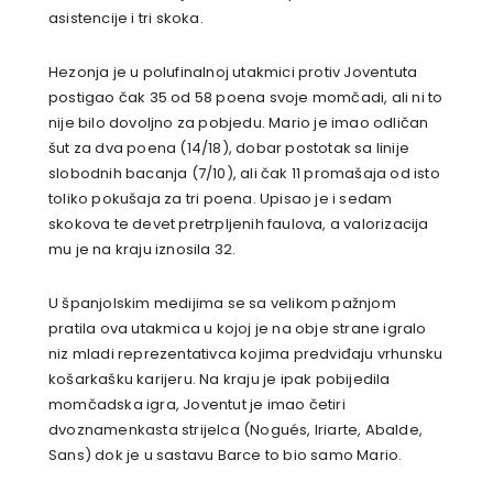
asistencije i tri skoka.
Hezonja je u polufinalnoj utakmici protiv Joventuta
postigao čak 35 od 58 poena svoje momčadi, ali ni to
nije bilo dovoljno za pobjedu. Mario je imao odličan
šut za dva poena (14/18), dobar postotak sa linije
slobodnih bacanja (7/10), ali čak 11 promašaja od isto
toliko pokušaja za tri poena. Upisao je i sedam
skokova te devet pretrpljenih faulova, a valorizacija
mu je na kraju iznosila 32.
U španjolskim medijima se sa velikom pažnjom
pratila ova utakmica u kojoj je na obje strane igralo
niz mladi reprezentativca kojima predviđaju vrhunsku
košarkašku karijeru. Na kraju je ipak pobijedila
momčadska igra, Joventut je imao četiri
dvoznamenkasta strijelca (Nogués, Iriarte, Abalde,
Sans) dok je u sastavu Barce to bio samo Mario.