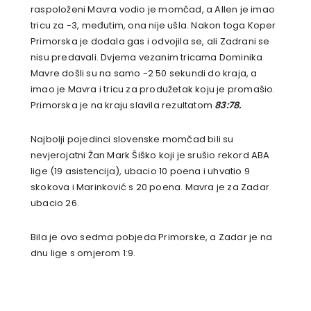
raspoloženi Mavra vodio je momčad, a Allen je imao
tricu za -3, međutim, ona nije ušla. Nakon toga Koper
Primorska je dodala gas i odvojila se, ali Zadrani se
nisu predavali. Dvjema vezanim tricama Dominika
Mavre došli su na samo -2 50 sekundi do kraja, a
imao je Mavra i tricu za produžetak koju je promašio.
Primorska je na kraju slavila rezultatom
83:78.
Najbolji pojedinci slovenske momčad bili su
nevjerojatni Žan Mark Šiško koji je srušio rekord ABA
lige (19 asistencija), ubacio 10 poena i uhvatio 9
skokova i Marinković s 20 poena. Mavra je za Zadar
ubacio 26.
Bila je ovo sedma pobjeda Primorske, a Zadar je na
dnu lige s omjerom 1:9.