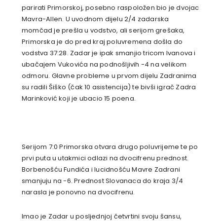
parirati Primorskoj, posebno raspoložen bio je dvojac
Mavra-Allen. U uvodnom dijelu 2/4 zadarska
momčad je prešla u vodstvo, ali serijom grešaka,
Primorska je do pred kraj poluvremena došla do
vodstva 37:28. Zadar je ipak smanjio tricom Ivanova i
ubačajem Vukovića na podnošljivih -4 na velikom
odmoru. Glavne probleme u prvom dijelu Zadranima
su radili Šiško (čak 10 asistencija) te bivši igrač Zadra
Marinković koji je ubacio 15 poena.
Serijom 7:0 Primorska otvara drugo poluvrijeme te po
prvi puta u utakmici odlazi na dvocifrenu prednost.
Borbenošću Fundića i lucidnošću Mavre Zadrani
smanjuju na -6. Prednost Slovanaca do kraja 3/4
narasla je ponovno na dvocifrenu.
Imao je Zadar u posljednjoj četvrtini svoju šansu,