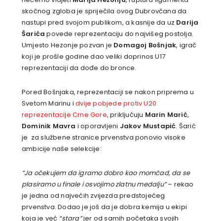
skočnog zgloba je spriječila ovog Dubrovčana da
nastupi pred svojom publikom, a kasnije da uz
Darija
Šarića
povede reprezentaciju do najvišeg postolja.
Umjesto Hezonje pozvan je
Domagoj Bošnjak
, igrač
koji je prošle godine dao veliki doprinos U17
reprezentaciji da dođe do bronce.
Pored Bošnjaka, reprezentaciji se nakon priprema u
Svetom Marinu i
dvije pobjede protiv U20
reprezentacije Crne Gore
, priključuju
Marin Marić
,
Dominik Mavra
i oporavljeni
Jakov Mustapić
. Šarić
je za službene stranice prvenstva ponovio visoke
ambicije naše selekcije:
“Ja očekujem da igramo dobro kao momčad, da se
plasiramo u finale i osvojimo zlatnu medalju”
– rekao
je jedna od najvećih zvijezda predstojećeg
prvenstva. Dodao je još da je dobra kemija u ekipi
koja je već
“stara”
jer od samih početaka svojih