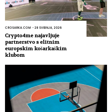
CROSARKA.COM
-
20 SVIBNJA, 2025
Što košarka ima zajedničko s
Rabona internetskim
kasinima?