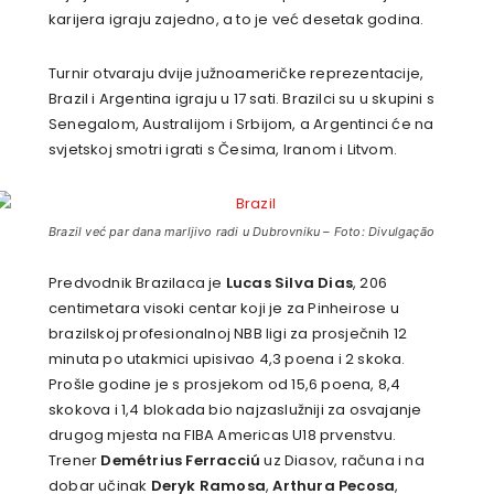
karijera igraju zajedno, a to je već desetak godina.
Turnir otvaraju dvije južnoameričke reprezentacije,
Brazil i Argentina igraju u 17 sati. Brazilci su u skupini s
Senegalom, Australijom i Srbijom, a Argentinci će na
svjetskoj smotri igrati s Česima, Iranom i Litvom.
Brazil već par dana marljivo radi u Dubrovniku – Foto: Divulgação
Predvodnik Brazilaca je
Lucas Silva Dias
, 206
centimetara visoki centar koji je za Pinheirose u
brazilskoj profesionalnoj NBB ligi za prosječnih 12
minuta po utakmici upisivao 4,3 poena i 2 skoka.
Prošle godine je s prosjekom od 15,6 poena, 8,4
skokova i 1,4 blokada bio najzaslužniji za osvajanje
drugog mjesta na FIBA ​​Americas U18 prvenstvu.
Trener
Demétrius Ferracciú
uz Diasov, računa i na
dobar učinak
Deryk Ramosa
,
Arthura Pecosa
,