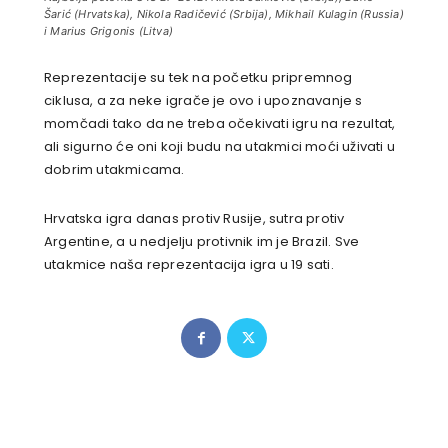
Previous article
Next article
Splitu novi predsjednik i
Maccabi Tel Aviv izgubio
nova nada
naslov
RELATED ARTICLES