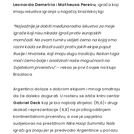
Leonarda Demetria
i
Matheusa Pereiru
, igrača koji
imaju iskustva igranja u najjačoj brazilskoj ligi.
“Najvažnije je dobiti međunarodno iskustvo za moje
igrače koji nisu nikada igrali protiv europskih
momčadi. Na ovom turniru vidjeti ćemo na kojoj smo
razini kada se Brazil suoči protiv jakih ekipe poput
Rusije i Hrvatske, koji imaju dugu tradiciju. Nakon toga
moći ćemo bolje i analizirati naše mogućnosti na
Svjetskom prvenstvu”
– rekao je prvi čovjek na klupi
Brazilaca.
Argentinci dolaze s dobrom ekipom i mnogi smatraju
da će daleko dogurati. U rosteru se ističe krilni centar
Gabriel Deck
koji je bio najbolji strijelac (15,6) i drugi
skakač reprezentacije (4,8) na prošlogodišnjem
kontinentalnom prvenstvu, a ove je uspješno
sudjelovao na prestižnom
Nike Hoop Summitu
. Naši
igrači ga znaju jer je predvodio Argentince u porazu