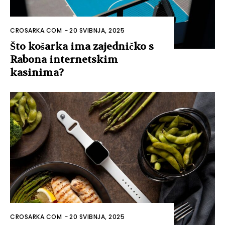
CROSARKA.COM
-
20 SVIBNJA, 2025
Uloga automatizacije u
personalizaciji prehrambenih
navika
LOAD MORE
KONTAKT INFORMACIJE
IMPRESSUM
MARKETING
REZULTATI