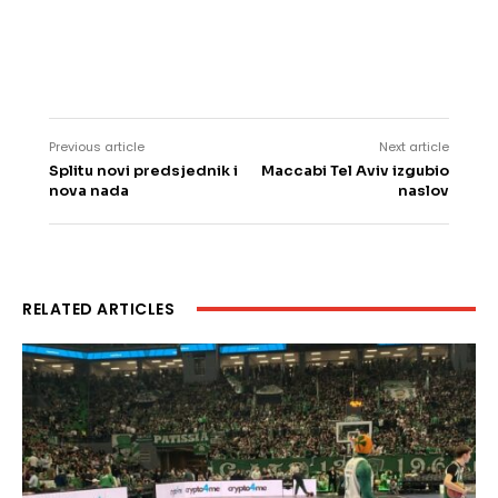
CROSARKA.COM
-
28 SVIBNJA, 2026
Crypto4me najavljuje
partnerstvo s elitnim
europskim košarkaškim
klubom