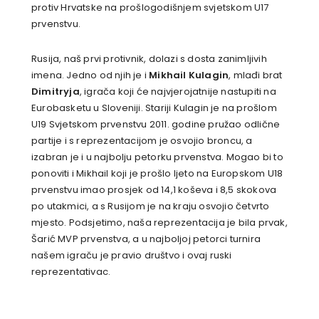
protiv Hrvatske na prošlogodišnjem svjetskom U17
prvenstvu.
Rusija, naš prvi protivnik, dolazi s dosta zanimljivih
imena. Jedno od njih je i
Mikhail Kulagin
, mlađi brat
Dimitryja
, igrača koji će najvjerojatnije nastupiti na
Eurobasketu u Sloveniji. Stariji Kulagin je na prošlom
U19 Svjetskom prvenstvu 2011. godine pružao odlične
partije i s reprezentacijom je osvojio broncu, a
izabran je i u najbolju petorku prvenstva. Mogao bi to
ponoviti i Mikhail koji je prošlo ljeto na Europskom U18
prvenstvu imao prosjek od 14,1 koševa i 8,5 skokova
po utakmici, a s Rusijom je na kraju osvojio četvrto
mjesto. Podsjetimo, naša reprezentacija je bila prvak,
Šarić MVP prvenstva, a u najboljoj petorci turnira
našem igraču je pravio društvo i ovaj ruski
reprezentativac.