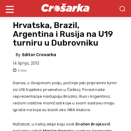
Hrvatska, Brazil,
Argentina i Rusija na U19
turniru u Dubrovniku
By
Editor Crosarka
14 lipnja, 2013
3
min.
Danas, u Gospinom polju, počinje jaki pripremni turnir
za U19 Svjetsko prvenstvo u Češkoj. Pored naše
reprezentacije nastupaju Brazilci, Rusi i Argentinci,
redom odlične momčadi koje u svom sastavu imaju
igrače na koje su bacili oko NBA klubovi.
Nažalost, u našoj ekipi koju vodi
Dražen Brajković
nećemo vidjeti
Marija Hezonju
, ruptura ligamenta