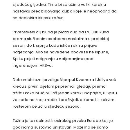
sljedećeg tjedna. Time bi se učinio veliki korak u
nastavku preoblikovanja kluba koje je neophodno da
se deblokira klupski račun.
Prvenstveni cilj kluba je platiti dug od 170 000 kuna
prema službenim osobama nastalima u protekloj
sezoni do 1. srpnja kada ističe rok za prijavu
natjecanja. Ako se navedene obaveze ne ispune,
Splitu prijeti neigranje u natjecanjima pod
ingerencijom HKS-a.
Dok ambiciozni prvoligaši poput Kvarnera i Jollya već
kreću s prvim dijelom priprema i gledaju prema
tržištu kako bi učinili još jedan korak unaprijed, u Splitu
za sada ne znaju hoće li preživjeti, a kamoli s kakvim
rosterom će ući u sljedeću sezonu.
Tužna je to realnost trostrukog prvaka Europe koji je
godinama sustavno uništavan. Možemo se samo