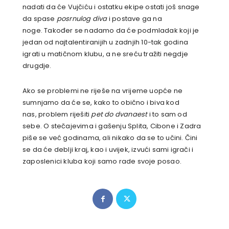
nadati da će Vujčiću i ostatku ekipe ostati još snage
da spase
posrnulog diva
i postave ga na
noge. Također se nadamo da će podmladak koji je
jedan od najtalentiranijih u zadnjih 10-tak godina
igrati u matičnom klubu, a ne sreću tražiti negdje
drugdje.
Ako se problemi ne riješe na vrijeme uopće ne
sumnjamo da će se, kako to obično i biva kod
nas, problem riješiti
pet do dvanaest
i to sam od
sebe. O stečajevima i gašenju Splita, Cibone i Zadra
piše se već godinama, ali nikako da se to učini. Čini
se da će deblji kraj, kao i uvijek, izvući sami igrači i
zaposlenici kluba koji samo rade svoje posao.