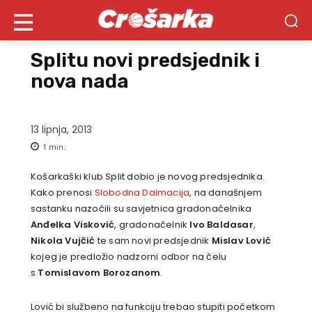
Splitu novi predsjednik i
nova nada
13 lipnja, 2013
1
min.
Košarkaški klub Split dobio je novog predsjednika.
Kako prenosi
Slobodna Dalmacija
, na današnjem
sastanku nazočili su savjetnica gradonačelnika
Anđelka Visković
, gradonačelnik
Ivo Baldasar
,
Nikola Vujčić
te sam novi predsjednik
Mislav Lović
kojeg je predložio nadzorni odbor na čelu
s
Tomislavom Borozanom
.
Lović bi službeno na funkciju trebao stupiti početkom