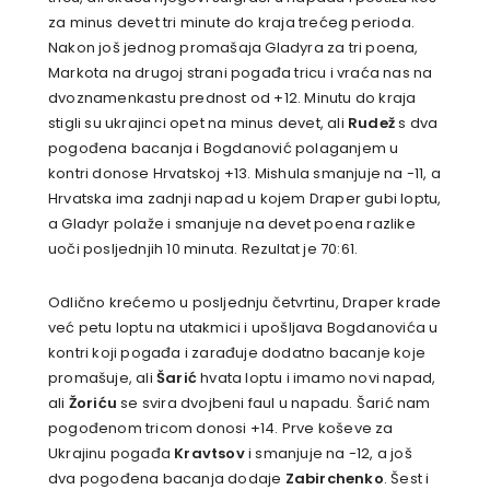
za minus devet tri minute do kraja trećeg perioda.
Nakon još jednog promašaja Gladyra za tri poena,
Markota na drugoj strani pogađa tricu i vraća nas na
dvoznamenkastu prednost od +12. Minutu do kraja
stigli su ukrajinci opet na minus devet, ali
Rudež
s dva
pogođena bacanja i Bogdanović polaganjem u
kontri donose Hrvatskoj +13. Mishula smanjuje na -11, a
Hrvatska ima zadnji napad u kojem Draper gubi loptu,
a Gladyr polaže i smanjuje na devet poena razlike
uoči posljednjih 10 minuta. Rezultat je 70:61.
Odlično krećemo u posljednju četvrtinu, Draper krade
već petu loptu na utakmici i upošljava Bogdanovića u
kontri koji pogađa i zarađuje dodatno bacanje koje
promašuje, ali
Šarić
hvata loptu i imamo novi napad,
ali
Žoriću
se svira dvojbeni faul u napadu. Šarić nam
pogođenom tricom donosi +14. Prve koševe za
Ukrajinu pogađa
Kravtsov
i smanjuje na -12, a još
dva pogođena bacanja dodaje
Zabirchenko
. Šest i