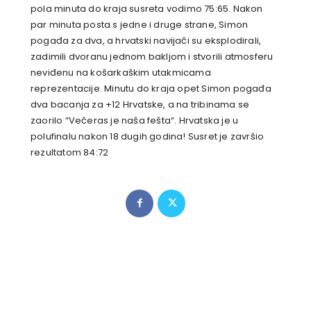
pola minuta do kraja susreta vodimo 75:65. Nakon
par minuta posta s jedne i druge strane, Simon
pogađa za dva, a hrvatski navijači su eksplodirali,
zadimili dvoranu jednom bakljom i stvorili atmosferu
neviđenu na košarkaškim utakmicama
reprezentacije. Minutu do kraja opet Simon pogađa
dva bacanja za +12 Hrvatske, a na tribinama se
zaorilo “Večeras je naša fešta“. Hrvatska je u
polufinalu nakon 18 dugih godina! Susret je završio
rezultatom 84:72