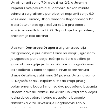
Ukrajina radi seriju 7:0 i odlazi na 12:5, a
Jasmin
Repeša
zove prvu minutu odmora. Nakon minute
odmora zaigrali smo puno bolje i napravili seriju 9:0
koševima Tomića, Ukića, Simona i Bogdanovića. Do
kraja četvrtine se igra koš za koš, a prvi period
završava rezultatom 22:22. Napad nije bio problem,
problem je bila obrana.
Ulaskom
Dontayea Drapera
u igru na poziciju
razigravača, a prelaskom Ukića na dvojku, igra nam
je izgledala puno bolje, tečnije i brže, a odlično je
igrao obranu gdje je ukrao tri lopte i omogućio nam
lake koševe iz kontranapada. Prvih osam minuta
druge četvrtine, zabili smo 24 poena, Ukrajina samo
10. Najveću razliku bilježimo 1:27 do kraja prvog
poluvremena kada Simon sa dva pogođena bacanja
i tricom odvodi Hrvatsku na 49:32. Do kraja smo vidjeli
jednu dvicu Jetera i jedno pogođeno bacanje
Natyazhka, a za Hrvatsku je Bogdanović zabio