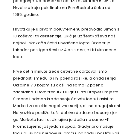
polaganje. Na odmor se odlazi rezultatom 51:35 za
Hrvatsku koja polufinale na EuroBasketu čeka od
1995. godine.
Hrvatsku je u prvom poluvremenu predvodio Simon s
13 koševa i tri asistencije, Ukić je uz šest koševa naš
najbolji skakač s četiri uhvaćene lopte. Draper je
također postigao šest uz 4 asistencije i tri ukradene
lopte.
Prve četiri minute treće četvrtine održavali smo
prednost između 16 i 19 poena razlike, a onda serija
Ukrajine 7:0 kojom su došli na samo 12 poena
zaostatka. U tom trenutku u igru ulazi Draper umjesto
Simona i odmah krade svoju četvrtu loptu i asistira
Markoti za prekid negativne serije, ali na drugoj strani
Natyazhko postiže koš i dobiva dodatno bacanje jer
ga Markota faulira. Ukrajina je došla na samo -11.
Promašujemo još jedan napad, Gladyr promašuje
tricu, ali skaču njegovi suigrači u napadu i postižu koš