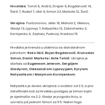
Hrvatska
: Tomić 6, Andrić, Draper 6, Bogdanović 14,
Šarić 7, Rudež 7, Ukić 9, Simon 23, Markota 12, Žorić.
Ukrajina
: Pustozvonov, Jeter 19, Mishula 2, Gliebov,
Gladyr 13, Lypovyy 7, Natyazhko 10, Zabirchenko 2,
Korniyenko 4, Zaytsev, Pustovyi, Kravtsov 15.
Hrvatska je krenula u utakmicu sa standardnom
petorkom:
Roko Ukić
,
Bojan Bogdanović
,
Krunoslav
Simon
,
Damir Markota
i
Ante Tomić
. Ukrajina je
startala sa
Eugeneom Jeterom
,
Sergiijem
Gladyrom, Oleksandrom Lypovyyjem, Kyrylom
Natyazhkom i Maxymom Korniyenkom
.
Natyazhko je doveo ukrajince u vodstvo od 2:0, a prvi
četvrtfinalni koš za Hrvatsku postigao je Simon kojim
je izjednačio na 2:2. Gladyr je pogodio tricu, a
uzvraća još jednom Simon za 5:5. Nakon toga