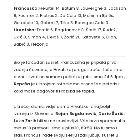
Francuska:
Heurtel 14, Batum 8, Lauvergne 3, Jackson
8, Fourner 2, Pietrus 2, De Colo 13, Mahinmi 8p 6s,
Gelabale 10, Gobert 7, Tillie 3, Boungou Colo 3.
Hrvatska:
Tomić 6, Bogdanović 8, Šarić 17, Rudež,
Ukić 3, Simon 4, Delaš 7, Žorić 20, Lafayete 6, Bilan,
Babić 3, Hezonja.
Bio je to čudan susret. Francuzima je pripala prva i
zadnja četvrtina, a Hrvatskoj druga i treća. Loše smo
otvorili i već na samom početku gubili smo 24:6. Ipak,
Repeša
je u brojnim rotacijama pronašao petorku
koja može odgovoriti i razlika se topila.
U trećoj dionici vidjelu smo Hrvatsku iz najboljih
izdanja iz Slovenije.
Bojan Bogdanović
,
Dario Šarić
i
Luka Žorić
bili su nezaustavljivi. Vrlo brzo spomenutih
minus 18 pretvorili smo u plus 10, 69:59. No tu smo i
stali. Francuzi rade svoju seriju i zaključuju susret u