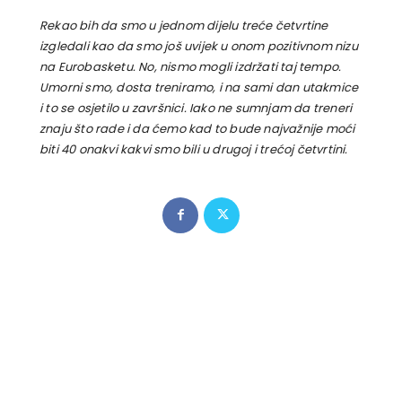
Rekao bih da smo u jednom dijelu treće četvrtine
izgledali kao da smo još uvijek u onom pozitivnom nizu
na Eurobasketu. No, nismo mogli izdržati taj tempo.
Umorni smo, dosta treniramo, i na sami dan utakmice
i to se osjetilo u završnici. Iako ne sumnjam da treneri
znaju što rade i da ćemo kad to bude najvažnije moći
biti 40 onakvi kakvi smo bili u drugoj i trećoj četvrtini.