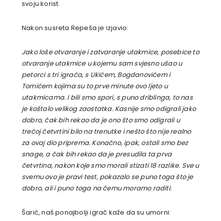
svoju korist.
Nakon susreta Repeša je izjavio:
Jako loše otvaranje i zatvaranje utakmice, posebice to
otvaranje utakmice u kojemu sam svjesno ušao u
petorci s tri igrača, s Ukićem, Bogdanovićem i
Tomićem kojima su to prve minute ovo ljeto u
utakmicama. I bili smo spori, s puno driblinga, to nas
je koštalo velikog zaostatka. Kasnije smo odigrali jako
dobro, čak bih rekao da je ono što smo odigrali u
trećoj četvrtini bilo na trenutke i nešto što nije realno
za ovaj dio priprema. Konačno, ipak, ostali smo bez
snage, a čak bih rekao da je presudila ta prva
četvrtina, nakon koje smo morali stizati 18 razlike. Sve u
svemu ovo je pravi test, pokazalo se puno toga što je
dobro, ali i puno toga na čemu moramo raditi.
Šarić, naš ponajbolji igrač kaže da su umorni: