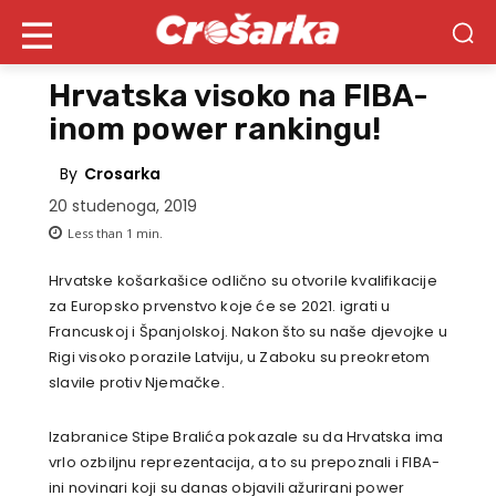
Hrvatska visoko na FIBA-
inom power rankingu!
By
Crosarka
20 studenoga, 2019
Less than 1
min.
Hrvatske košarkašice odlično su otvorile kvalifikacije
za Europsko prvenstvo koje će se 2021. igrati u
Francuskoj i Španjolskoj. Nakon što su naše djevojke u
Rigi visoko porazile Latviju, u Zaboku su preokretom
slavile protiv Njemačke.
Izabranice Stipe Bralića pokazale su da Hrvatska ima
vrlo ozbiljnu reprezentacija, a to su prepoznali i FIBA-
ini novinari koji su danas objavili ažurirani power