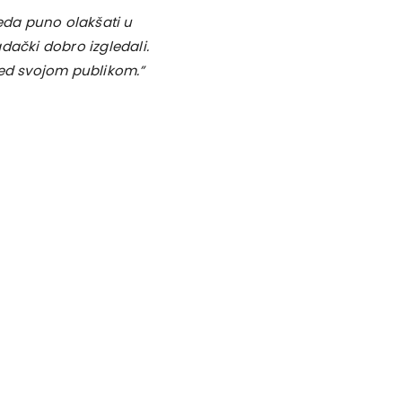
da puno olakšati u
dački dobro izgledali.
red svojom publikom.”