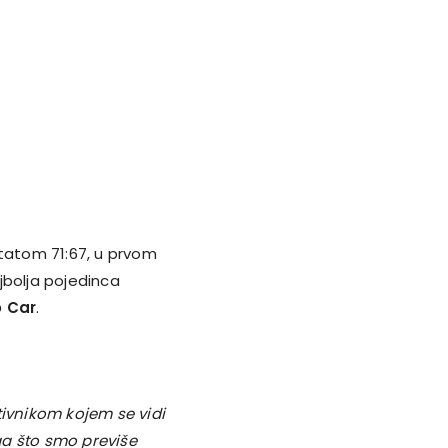
atom 71:67, u prvom
jbolja pojedinca
 Car
.
vnikom kojem se vidi
ga što smo previše