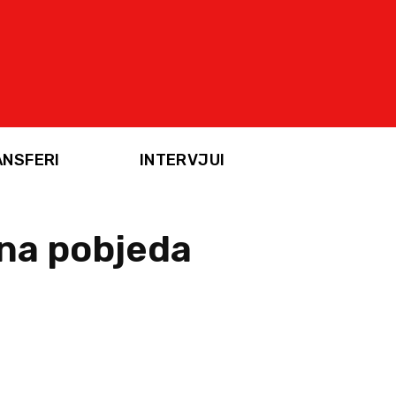
ANSFERI
INTERVJUI
žna pobjeda