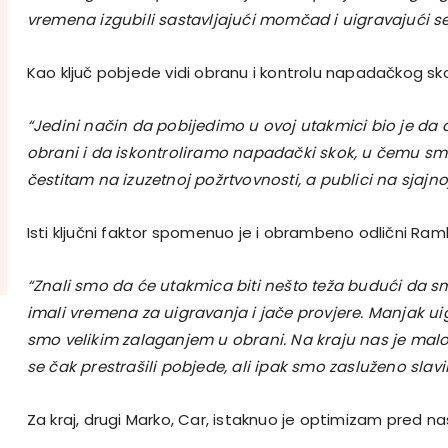
vremena izgubili sastavljajući momčad i uigravajući se
Kao ključ pobjede vidi obranu i kontrolu napadačkog sk
“Jedini način da pobijedimo u ovoj utakmici bio je da
obrani i da iskontroliramo napadački skok, u čemu sm
čestitam na izuzetnoj požrtvovnosti, a publici na sjajno
Isti ključni faktor spomenuo je i obrambeno odlični Raml
“Znali smo da će utakmica biti nešto teža budući da sm
imali vremena za uigravanja i jače provjere. Manjak ui
smo velikim zalaganjem u obrani. Na kraju nas je malo 
se čak prestrašili pobjede, ali ipak smo zasluženo slavil
Za kraj, drugi Marko, Car, istaknuo je optimizam pred n