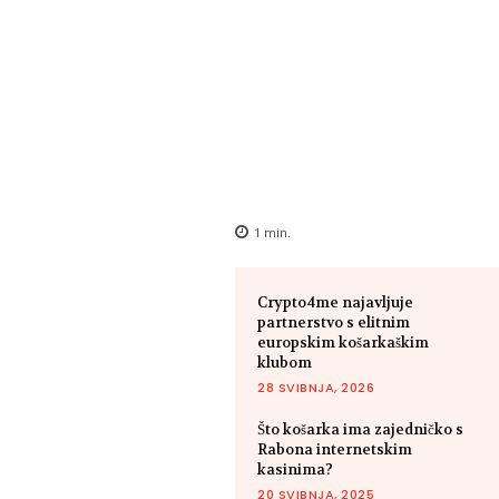
1
min.
Crypto4me najavljuje
partnerstvo s elitnim
europskim košarkaškim
klubom
28 SVIBNJA, 2026
Što košarka ima zajedničko s
Rabona internetskim
kasinima?
20 SVIBNJA, 2025