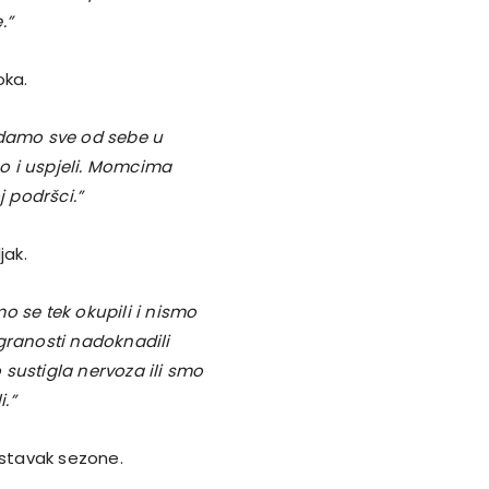
.”
oka.
 damo sve od sebe u
o i uspjeli. Momcima
j podršci.”
jak.
o se tek okupili i nismo
granosti nadoknadili
sustigla nervoza ili smo
i.”
astavak sezone.