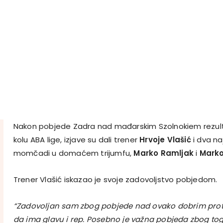
Nakon pobjede Zadra nad mađarskim Szolnokiem rezult
kolu ABA lige, izjave su dali trener
Hrvoje Vlašić
i dva na
momčadi u domaćem trijumfu,
Marko Ramljak
i
Marko
Trener Vlašić iskazao je svoje zadovoljstvo pobjedom.
“Zadovoljan sam zbog pobjede nad ovako dobrim proti
da ima glavu i rep. Posebno je važna pobjeda zbog to