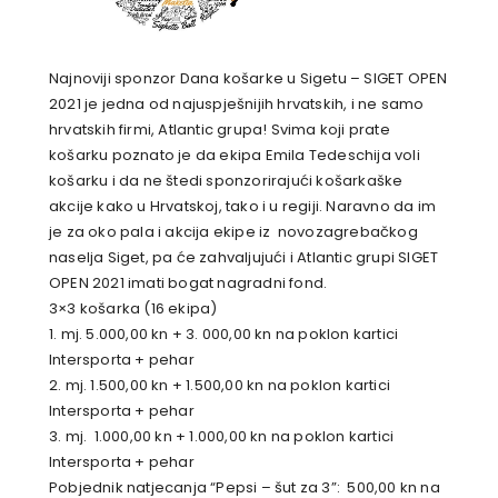
Najnoviji sponzor Dana košarke u Sigetu – SIGET OPEN
2021 je jedna od najuspješnijih hrvatskih, i ne samo
hrvatskih firmi, Atlantic grupa! Svima koji prate
košarku poznato je da ekipa Emila Tedeschija voli
košarku i da ne štedi sponzorirajući košarkaške
akcije kako u Hrvatskoj, tako i u regiji. Naravno da im
je za oko pala i akcija ekipe iz novozagrebačkog
naselja Siget, pa će zahvaljujući i Atlantic grupi SIGET
OPEN 2021 imati bogat nagradni fond.
3×3 košarka (16 ekipa)
1. mj. 5.000,00 kn + 3. 000,00 kn na poklon kartici
Intersporta + pehar
2. mj. 1.500,00 kn + 1.500,00 kn na poklon kartici
Intersporta + pehar
3. mj. 1.000,00 kn + 1.000,00 kn na poklon kartici
Intersporta + pehar
Pobjednik natjecanja “Pepsi – šut za 3”: 500,00 kn na