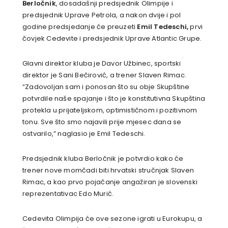
Berločnik
, dosadašnji predsjednik Olimpije i
predsjednik Uprave Petrola, a nakon dvije i pol
godine predsjedanje će preuzeti
Emil Tedeschi,
prvi
čovjek Cedevite i predsjednik Uprave Atlantic Grupe.
Glavni direktor kluba je Davor Užbinec, sportski
direktor je Sani Bečirović, a trener Slaven Rimac.
“Zadovoljan sam i ponosan što su obje Skupštine
potvrdile naše spajanje i što je konstitutivna Skupština
protekla u prijateljskom, optimističnom i pozitivnom
tonu. Sve što smo najavili prije mjesec dana se
ostvarilo,” naglasio je Emil Tedeschi.
Predsjednik kluba Berločnik je potvrdio kako će
trener nove momčadi biti hrvatski stručnjak Slaven
Rimac, a kao prvo pojačanje angažiran je slovenski
reprezentativac Edo Murić.
Cedevita Olimpija će ove sezone igrati u Eurokupu, a