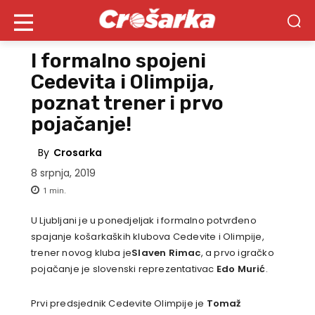
I formalno spojeni
Cedevita i Olimpija,
poznat trener i prvo
pojačanje!
By
Crosarka
8 srpnja, 2019
1
min.
U Ljubljani je u ponedjeljak i formalno potvrđeno
spajanje košarkaških klubova Cedevite i Olimpije,
trener novog kluba je
Slaven Rimac
, a prvo igračko
pojačanje je slovenski reprezentativac
Edo Murić
.
Prvi predsjednik Cedevite Olimpije je
Tomaž