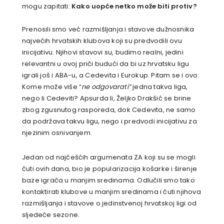
mogu zapitati:
Kako uopće netko može biti protiv?
Prenosili smo već razmišljanja i stavove dužnosnika
najvećih hrvatskih klubova koji su predvodili ovu
inicijativu. Njihovi stavovi su, budimo realni, jedini
relevantni u ovoj priči budući da bi uz hrvatsku ligu
igrali još i ABA-u, a Cedevita i Eurokup. Pitam se i ovo:
Kome može više “
ne odgovarati”
jedna takva liga,
nego li Cedeviti? Apsurda li, Željko Drakšić se brine
zbog zgusnutog rasporeda, dok Cedevita, ne samo
da podržava takvu ligu, nego i predvodi inicijativu za
njezinim osnivanjem.
Jedan od najčešćih argumenata ZA koji su se mogli
čuti ovih dana, bio je popularizacija košarke i širenje
baze igrača u manjim sredinama. Odlučili smo tako
kontaktirati klubove u manjim sredinama i čuti njihova
razmišljanja i stavove o jedinstvenoj hrvatskoj ligi od
sljedeće sezone.