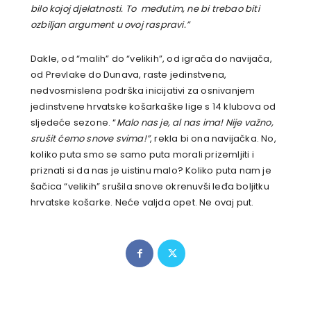
bilo kojoj djelatnosti. To međutim, ne bi trebao biti
ozbiljan argument u ovoj raspravi.”
Dakle, od “malih” do “velikih”, od igrača do navijača,
od Prevlake do Dunava, raste jedinstvena,
nedvosmislena podrška inicijativi za osnivanjem
jedinstvene hrvatske košarkaške lige s 14 klubova od
sljedeće sezone. “
Malo nas je, al nas ima! Nije važno,
srušit ćemo snove svima!”
, rekla bi ona navijačka. No,
koliko puta smo se samo puta morali prizemljiti i
priznati si da nas je uistinu malo? Koliko puta nam je
šačica “velikih” srušila snove okrenuvši leđa boljitku
hrvatske košarke. Neće valjda opet. Ne ovaj put.