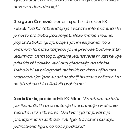
obveze u domaćoj ligi.”
Dragutin Črnjević
, trener i sportski direktor KK
Zabok: “
Za KK Zabok ideja je svakako interesantna i to
je nešto što treba poduprijeti. Neke manje sredine,
poput Zaboka, igraju bolje s jačim ekipama, no u
ovakvom formatu natjecanja ne prenose bodove iz tih
utakmica. Osim toga, igranje jedinstvene hrvatske lige
privuklo bi i daleko veći broj gledatelja na tribine.
Trebalo bi se prilagoditi većim klubovima i njihovom
rasporedu jer ipak su oni nositelji hrvatske košarke i tu
ne bi trebalo biti nikakvih problema.”
Denis Katić
, predsjednik KK Alkar: “
Smatram da je to
pozitivno. Došlo bi do jačanje konkurencije i vraćanje
košarke u žižu zbivanja. Ovakva Liga za prvaka je
prenaporna za klubove iz A1 lige. U svakom slučaju,
jedinstvena liga ima našu podršku.”