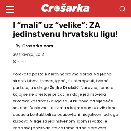
I “mali” uz “velike”: ZA
jedinstvenu hrvatsku ligu!
By
Crosarka.com
30 travnja, 2013
4
min.
Polako to postaje neravnopravna borba. Na jednoj
strani klubovi, treneri, igrači, fizioterapeuti, brisači
parketa, a s druge
Željko Drakšić
. Naravno, tema o
kojoj se ne prestaje pričati je i dalje jedinstvena
hrvatska košarkaška liga sa 14 klubova od sljedeće
sezone. Doslovno sa svima s kojima sam u ovih dana
došao u kontakt bili su oduševljeni inicijativom udruge
klubova A1 lige za jedinstvenom ligom i svatko je
imao svoj pozitivan stav o tome da se s pravom