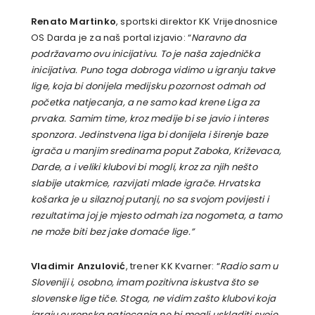
Renato Martinko
, sportski direktor KK Vrijednosnice
OS Darda je za naš portal izjavio: “
Naravno da
podržavamo ovu inicijativu. To je naša zajednička
inicijativa. Puno toga dobroga vidimo u igranju takve
lige, koja bi donijela medijsku pozornost odmah od
početka natjecanja, a ne samo kad krene Liga za
prvaka. Samim time, kroz medije bi se javio i interes
sponzora. Jedinstvena liga bi donijela i širenje baze
igrača u manjim sredinama poput Zaboka, Križevaca,
Darde, a i veliki klubovi bi mogli, kroz za njih nešto
slabije utakmice, razvijati mlade igrače. Hrvatska
košarka je u silaznoj putanji, no sa svojom povijesti i
rezultatima joj je mjesto odmah iza nogometa, a tamo
ne može biti bez jake domaće lige.”
Vladimir Anzulović
, trener KK Kvarner: “
Radio sam u
Sloveniji i, osobno, imam pozitivna iskustva što se
slovenske lige tiče. Stoga, ne vidim zašto klubovi koja
igraju europska natjecanja ne bi mogli uskladiti svoje