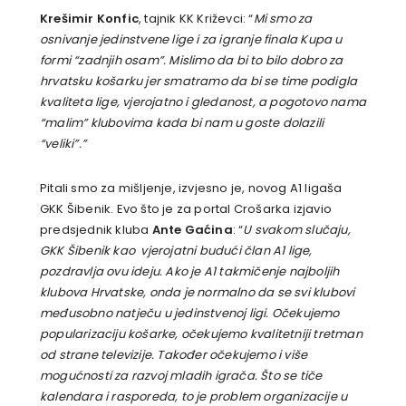
Krešimir Konfic
, tajnik KK Križevci: “
Mi smo za
osnivanje jedinstvene lige i za igranje finala Kupa u
formi “zadnjih osam”. Mislimo da bi to bilo dobro za
hrvatsku košarku jer smatramo da bi se time podigla
kvaliteta lige, vjerojatno i gledanost, a pogotovo nama
“malim” klubovima kada bi nam u goste dolazili
“veliki”.”
Pitali smo za mišljenje, izvjesno je, novog A1 ligaša
GKK Šibenik. Evo što je za portal Crošarka izjavio
predsjednik kluba
Ante Gaćina
: “
U svakom slučaju,
GKK Šibenik kao vjerojatni budući član A1 lige,
pozdravlja ovu ideju. Ako je A1 takmičenje najboljih
klubova Hrvatske, onda je normalno da se svi klubovi
međusobno natječu u jedinstvenoj ligi. Očekujemo
popularizaciju košarke, očekujemo kvalitetniji tretman
od strane televizije. Također očekujemo i više
mogućnosti za razvoj mladih igrača. Što se tiče
kalendara i rasporeda, to je problem organizacije u