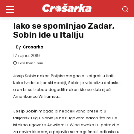
Iako se spominjao Zadar,
Sobin ide u Italiju
By
Crosarka
17 rujna, 2019
Less than 1
min.
Josip Sobin nakon Poljske mogao bi zaigrati u Italiji.
Kako tvrde talijanski mediji, Sobin je vrlo blizu dolasku,
a on bi se trebao dogoditi nakon što se klub riješi
Amerikanca Williamsa…
Josip Sobin
mogao bi neočekivano preseliti u
talijansku ligu. Sobin je bez ugovora nakon što mu je
istekao ugovor s Anwilom iz Wloclaweka i u potrazi je
za novim klubom, a pojavila se mogućnost odlaska u