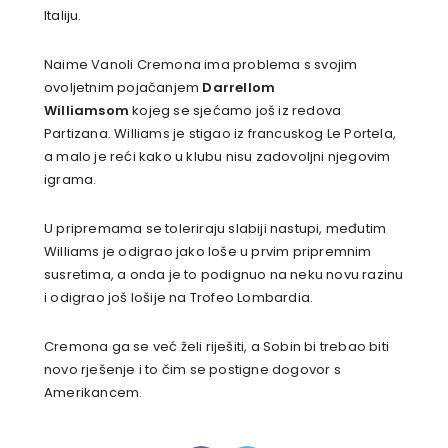
Italiju.
Naime Vanoli Cremona ima problema s svojim
ovoljetnim pojačanjem
Darrellom
Williamsom
kojeg se sjećamo još iz redova
Partizana. Williams je stigao iz francuskog Le Portela,
a malo je reći kako u klubu nisu zadovoljni njegovim
igrama.
U pripremama se toleriraju slabiji nastupi, međutim
Williams je odigrao jako loše u prvim pripremnim
susretima, a onda je to podignuo na neku novu razinu
i odigrao još lošije na Trofeo Lombardia.
Cremona ga se već želi riješiti, a Sobin bi trebao biti
novo rješenje i to čim se postigne dogovor s
Amerikancem.