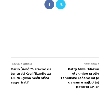
Previous article
Next article
Dario Šarić:”Naravno da
Patty Mills:”Nakon
ću igrati Kvalifikacije za
utakmice protiv
OI, drugima neću ništa
Francuske rečeno mi je
sugerirati”
da sam u najboljoj
petorci SP-a”