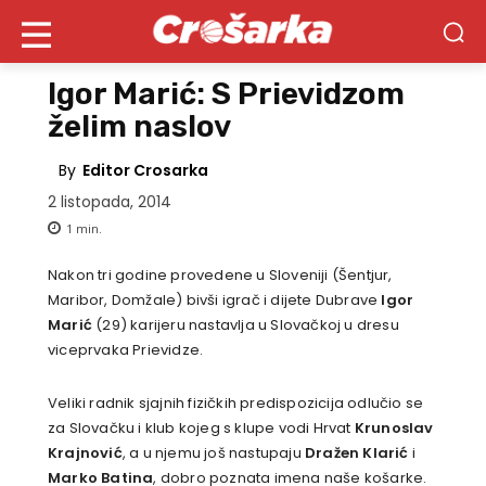
Igor Marić: S Prievidzom
želim naslov
By
Editor Crosarka
2 listopada, 2014
1
min.
Nakon tri godine provedene u Sloveniji (Šentjur,
Maribor, Domžale) bivši igrač i dijete Dubrave
Igor
Marić
(29) karijeru nastavlja u Slovačkoj u dresu
viceprvaka Prievidze.
Veliki radnik sjajnih fizičkih predispozicija odlučio se
za Slovačku i klub kojeg s klupe vodi Hrvat
Krunoslav
Krajnović
, a u njemu još nastupaju
Dražen Klarić
i
Marko Batina
, dobro poznata imena naše košarke.