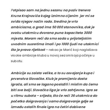
P
otpisao sam na jednu sezonu na poziv trenera
Krune Krajnovića kojeg iznimno cijenim jer mi se
sviđa njegov način rada. Sredina je vrlo
ambiciozna, a grad ima 50 000 stanovnika, dok je
svaku utakmicu dvorana puna kapaciteta 3000
mjesta. Moram reći da smo sada u prijateljskim
uvodnim susretima imali i po 1000 ljudi na utakmici
što je prava rijetkost
– rekao je Marić koji naglašava
visoke ambicije kluba u novoj sezoni koja počinje u
subotu.
Ambicije su zaista velike, a to su osvajanje kupa i
prvenstva Slovačke. Klub je promijenio dosta
igrača, ali smo se lagano posložili i mislim da ćemo
biti sve bolji. Slovačka liga je vrlo zahtjevna. Igra se
u ritmu subota – srijeda, što će reći 36 utakmica do
početka doigravanja i samo doigravanje gdje se
između ostalih finale igra na četiri dobivene