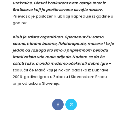
utakmice. Glavni konkurent nam ostaje Inter iz
Bratislave koji je prošle sezone osvojio naslov.
Prievidza je posložen klub koji napreduje iz godine u
godinu:
Klub je zaista organiziran. Spomenut ću samo
saune, hladne bazene, fizioterapeute, masere i to je
jedan od razloga što smo u pripremnom periodu
imali zaista vrlo malo ozljeda. Nadam se da će
ostati tako, a onda možemo očekivati dobre igre
–
zaključit će Marić koji je nakon odlaska iz Dubrave
2009. godine igrao u Zaboku i Slavonskom Brodu
prije odlaska u Sloveniju.