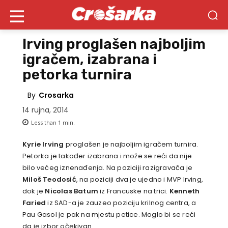
Irving proglašen najboljim
igračem, izabrana i
petorka turnira
By
Crosarka
14 rujna, 2014
Less than 1
min.
Kyrie Irving
proglašen je najboljim igračem turnira.
Petorka je također izabrana i može se reći da nije
bilo većeg iznenađenja. Na poziciji razigravača je
Miloš Teodosić
, na poziciji dva je ujedno i MVP Irving,
dok je
Nicolas Batum
iz Francuske na trici.
Kenneth
Faried
iz SAD-a je zauzeo poziciju krilnog centra, a
Pau Gasol je pak na mjestu petice. Moglo bi se reći
da je izbor očekivan.