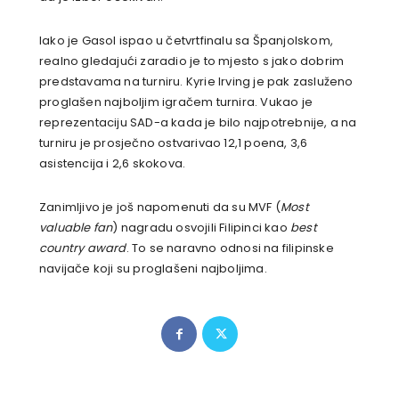
Iako je Gasol ispao u četvrtfinalu sa Španjolskom,
realno gledajući zaradio je to mjesto s jako dobrim
predstavama na turniru. Kyrie Irving je pak zasluženo
proglašen najboljim igračem turnira. Vukao je
reprezentaciju SAD-a kada je bilo najpotrebnije, a na
turniru je prosječno ostvarivao 12,1 poena, 3,6
asistencija i 2,6 skokova.
Zanimljivo je još napomenuti da su MVF (
Most
valuable fan
) nagradu osvojili Filipinci kao
best
country award
. To se naravno odnosi na filipinske
navijače koji su proglašeni najboljima.