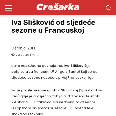
Iva Slišković od sljedeće
sezone u Francuskoj
8 srpnja, 2013
Less than 1
min.
Kako neslužbeno doznajemo,
Iva Slišković
je
potpisala za francuski UF Angers Basket koji se od
sljedeće sezone natječe u prvoj Francuskoj ligi.
Iva je prošle sezone igrala u Slovačkoj (Spisska Nova
Ves) gdje je prosječno zabijala 13.3 poena te imala
7.4 skoka u 13 utakmica. Na nedavno završenom
Europskom prvenstvu bilježila je 10.5 poena te 4.3
skoka po utakmici.