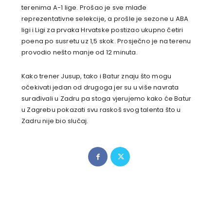
terenima A-1 lige. Prošao je sve mlađe
reprezentativne selekcije, a prošle je sezone u ABA
ligi i Ligi za prvaka Hrvatske postizao ukupno četiri
poena po susretu uz 1,5 skok. Prosječno je na terenu
provodio nešto manje od 12 minuta.
Kako trener Jusup, tako i Batur znaju što mogu
očekivati jedan od drugoga jer su u više navrata
surađivali u Zadru pa stoga vjerujemo kako će Batur
u Zagrebu pokazati svu raskoš svog talenta što u
Zadru nije bio slučaj.