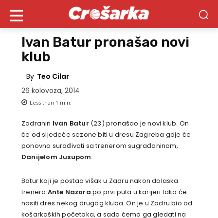
Ivan Batur pronašao novi
klub
By
Teo Cilar
26 kolovoza, 2014
Less than 1
min.
Zadranin
Ivan Batur
(23) pronašao je novi klub. On
će od sljedeće sezone biti u dresu Zagreba gdje će
ponovno surađivati sa trenerom sugrađaninom,
Danijelom Jusupom
.
Batur koji je postao višak u Zadru nakon dolaska
trenera
Ante Nazora
po prvi puta u karijeri tako će
nositi dres nekog drugog kluba. On je u Zadru bio od
košarkaških početaka, a sada ćemo ga gledati na